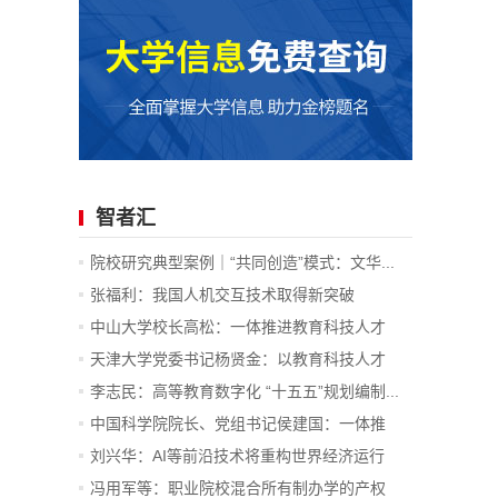
智者汇
院校研究典型案例｜“共同创造”模式：文华...
张福利：我国人机交互技术取得新突破
中山大学校长高松：一体推进教育科技人才
发...
天津大学党委书记杨贤金：以教育科技人才
一...
李志民：高等教育数字化 “十五五”规划编制...
中国科学院院长、党组书记侯建国：一体推
进...
刘兴华：AI等前沿技术将重构世界经济运行
底...
冯用军等：职业院校混合所有制办学的产权