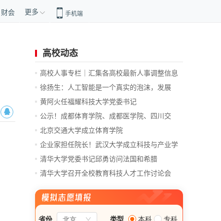
更多
财会
手机端
高校动态
高校人事专栏｜汇集各高校最新人事调整信息
徐扬生：人工智能是一个真实的泡沫，发展
前...
黄阿火任福耀科技大学党委书记
公示！成都体育学院、成都医学院、四川交
通...
北京交通大学成立体育学院
企业家担任院长！武汉大学成立科技与产业学
院
清华大学党委书记邱勇访问法国和希腊
清华大学召开全校教育科技人才工作讨论会
总...