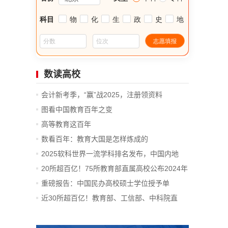
数读高校
会计新考季，“赢”战2025，注册领资料
图看中国教育百年之变
高等教育这百年
数看百年：教育大国是怎样炼成的
2025软科世界一流学科排名发布，中国内地
14...
20所超百亿！75所教育部直属高校公布2024年
决算
重磅报告：中国民办高校硕士学位授予单
位、...
近30所超百亿！教育部、工信部、中科院直
属...