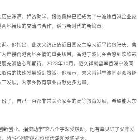
历史渊源，捐资助学、报效桑梓已经成为了宁波籍香港企业家
港两地持续的交流与合作，谱写新时代的新篇章。
迎。他指出，此次来访正值近日国家主席习近平给包陪庆、曹
作为连接甬港两地乡情的重要纽带，香港宁波同乡会感到欢欣鼓
展充满信心和期待。2023年10月，范久祥就曾率香港宁波同
工取得的快速发展感到赞赏。他表示，未来香港宁波同乡会将继
理工发展，为家乡教育事业贡献更多力量。
份子，自己一直都非常关心家乡的高等教育发展，希望能为东
新创业、捐资助学”这八个字深受触动。他有幸见证了父辈爱
，将“宁波帮”精神继续传承和发扬光大。