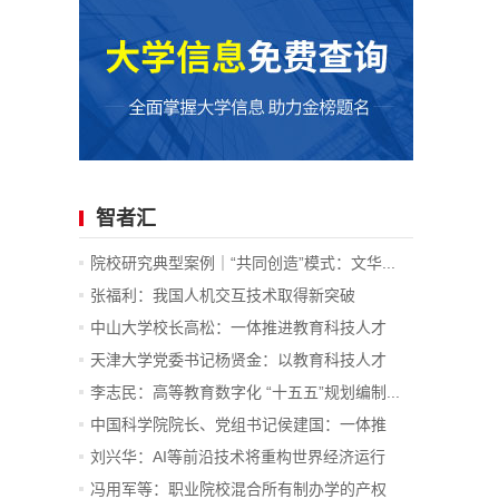
智者汇
院校研究典型案例｜“共同创造”模式：文华...
张福利：我国人机交互技术取得新突破
中山大学校长高松：一体推进教育科技人才
发...
天津大学党委书记杨贤金：以教育科技人才
一...
李志民：高等教育数字化 “十五五”规划编制...
中国科学院院长、党组书记侯建国：一体推
进...
刘兴华：AI等前沿技术将重构世界经济运行
底...
冯用军等：职业院校混合所有制办学的产权