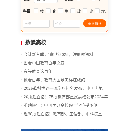
数读高校
会计新考季，“赢”战2025，注册领资料
图看中国教育百年之变
高等教育这百年
数看百年：教育大国是怎样炼成的
2025软科世界一流学科排名发布，中国内地
14...
20所超百亿！75所教育部直属高校公布2024年
决算
重磅报告：中国民办高校硕士学位授予单
位、...
近30所超百亿！教育部、工信部、中科院直
属...