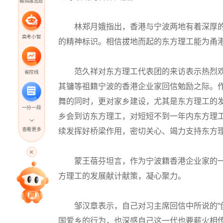
模拟报志愿
林郑月娥指出，香港与宁波两地有着深厚的
高考小智
的精神标识。相信拔地而起的东方理工能为甬
范久祥对东方理工代表团的来访表示热烈欢
省控线
其镛等祖籍宁波的香港企业家回信勉励之际。
舞的同时，更对家乡建设，尤其是东方理工的发
一分一段
乡会到访东方理工，对短短不到一年内东方理
查看更多
续发挥好桥梁作用，密切关心、竭力支持东方
高考直播
蒙王蓓芬坦言，作为宁波籍香港企业家的一
方理工的发展献计献策，凝心聚力。
专家指导课
邹汉章表示，自己对习主席回信中所说的“创
院校排行
国爱乡的行为，也深感自己这一代也要薪火相传