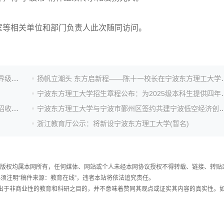
等相关单位和部门负责人此次随同访问。
宁波东方理工大学揭牌成立，陈十一：希望成为一所世界级的大学
扬帆立潮头 东方启新程——陈十
宁波东方理工大学招生章程公布
教育部批复设立宁波东方理工大学，今年将在浙江省内招收首批本科生
宁波东方理工大学与宁波市鄞州区签约共建宁波
浙江教育厅公示：将新设宁波东方理工大学(暂名)
件，版权均属本网所有，任何媒体、网站或个人未经本网协议授权不得转载、链接、转贴
须注明“稿件来源：教育在线”，违者本站将依法追究责任。
载出于非商业性的教育和科研之目的，并不意味着赞同其观点或证实其内容的真实性。