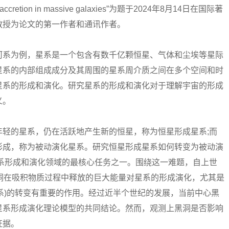
s accretion in massive galaxies”为题于2024年8月14日在国际著
涛教授为论文的第一作者和通讯作者。
系为例，星系是一个包含有数千亿颗恒星、气体和尘埃等星际
星系的内部组成成分及其周围的星系周介质之间在多个空间和时
星系的形成和演化。研究星系的形成和演化对于理解宇宙的形成
义。
的星系，仍在活跃地产生新的恒星，称为恒星形成星系;而
形成，称为被动演化星系。研究恒星形成星系如何转变为被动演
是星系形成和演化领域的最核心任务之一。围绕这一难题，自上世
洞在吸积物质过程中释放的巨大能量对星系的形成演化，尤其是
化星系)的转变有重要的作用。经过近半个世纪的发展，当前中心黑
星系形成演化理论模型的共同结论。然而，观测上黑洞是否影响
证据。