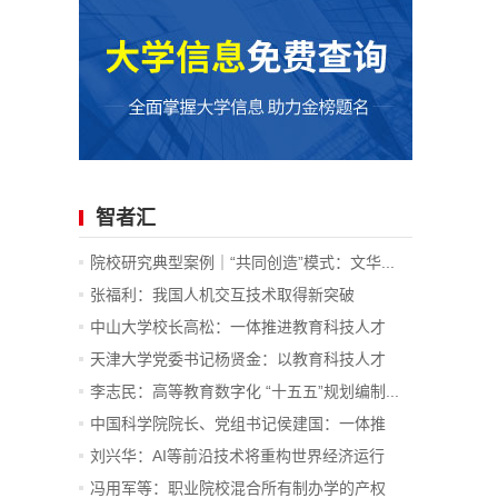
智者汇
院校研究典型案例｜“共同创造”模式：文华...
张福利：我国人机交互技术取得新突破
中山大学校长高松：一体推进教育科技人才
发...
天津大学党委书记杨贤金：以教育科技人才
一...
李志民：高等教育数字化 “十五五”规划编制...
中国科学院院长、党组书记侯建国：一体推
进...
刘兴华：AI等前沿技术将重构世界经济运行
底...
冯用军等：职业院校混合所有制办学的产权