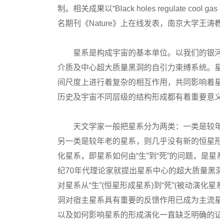
制。相关成果以“Black holes regulate cool ga
名期刊《Nature》上在线发表，南京大学王
星系是构成宇宙的基本单位。以我们的银河
介质及中心超大质量黑洞的自引力束缚系统。
间尺度上进行着复杂的相互作用，共同影响着
历史及宇宙不同层级的结构形成都有着重要意
天文学家一般把星系分为两类：一类是较年轻
另一类是较年老的星系，则几乎没有新的恒星
化星系，即星系如何由“生”到“死”的问题，
纪70年代理论家就提出星系中心的超大质量黑
对星系从“生”(恒星形成星系)到“死”(被动演
洞对宿主星系具有重要的反馈作用已成为主流
以及如何影响星系的形成演化一直缺乏明确的