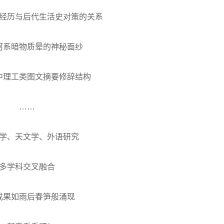
经历与后代生活史对策的关系
河系暗物质晕的神秘面纱
中理工类图文摘要修辞结构
……
学、天文学、外语研究
多学科交叉融合
成果如雨后春笋般涌现