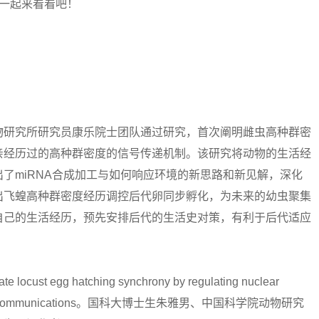
一起来看看吧！
研究所研究员康乐院士团队通过研究，首次阐明雌虫高种群密
亲经历过的高种群密度的信号传递机制。该研究将动物的生活经
了miRNA合成加工与如何响应环境的新思路和新见解，深化
出飞蝗高种群密度经历调控后代卵同步孵化，为未来的幼虫聚集
自己的生活经历，预先安排后代的生活史对策，有利于后代适应
cust egg hatching synchrony by regulating nuclear
nature communications。国科大博士生朱雅男、中国科学院动物研究