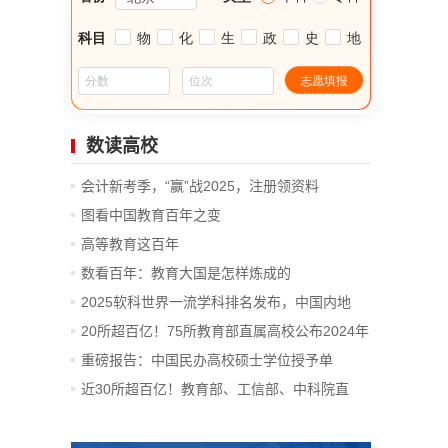
数读高校
会计新考季，“赢”战2025，注册领资料
图看中国教育百年之变
高等教育这百年
数看百年：教育大国是怎样炼成的
2025软科世界一流学科排名发布，中国内地
14...
20所超百亿！75所教育部直属高校公布2024年
决算
重磅报告：中国民办高校硕士学位授予单
位、...
近30所超百亿！教育部、工信部、中科院直
属...