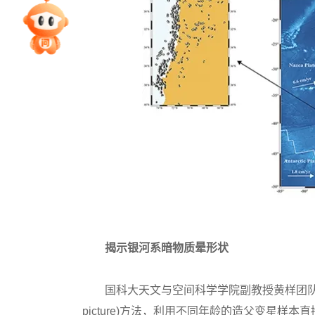
专家指导课
院校排行
高考作文
高考估分
高考真题
揭示银河系暗物质晕形状
国科大天文与空间科学学院副教授黄样团队与多家
picture)方法，利用不同年龄的造父变星