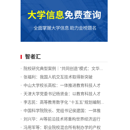
智者汇
院校研究典型案例｜“共同创造”模式：文华...
张福利：我国人机交互技术取得新突破
中山大学校长高松：一体推进教育科技人才
发...
天津大学党委书记杨贤金：以教育科技人才
一...
李志民：高等教育数字化 “十五五”规划编制...
中国科学院院长、党组书记侯建国：一体推
进...
刘兴华：AI等前沿技术将重构世界经济运行
底...
冯用军等：职业院校混合所有制办学的产权