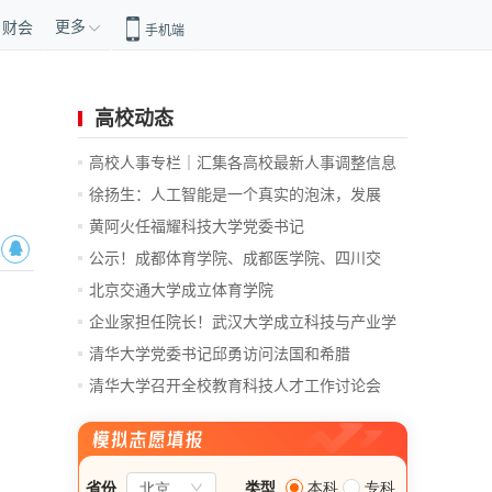
更多
财会
手机端
高校动态
高校人事专栏｜汇集各高校最新人事调整信息
徐扬生：人工智能是一个真实的泡沫，发展
前...
黄阿火任福耀科技大学党委书记
公示！成都体育学院、成都医学院、四川交
通...
北京交通大学成立体育学院
企业家担任院长！武汉大学成立科技与产业学
院
清华大学党委书记邱勇访问法国和希腊
清华大学召开全校教育科技人才工作讨论会
总...