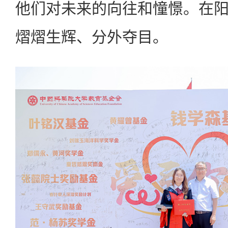
他们对未来的向往和憧憬。在
熠熠生辉、分外夺目。