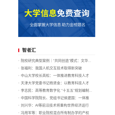
智者汇
院校研究典型案例｜“共同创造”模式：文华...
张福利：我国人机交互技术取得新突破
中山大学校长高松：一体推进教育科技人才
发...
天津大学党委书记杨贤金：以教育科技人才
一...
李志民：高等教育数字化 “十五五”规划编制...
中国科学院院长、党组书记侯建国：一体推
进...
刘兴华：AI等前沿技术将重构世界经济运行
底...
冯用军等：职业院校混合所有制办学的产权