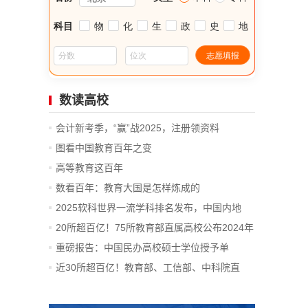
数读高校
会计新考季，“赢”战2025，注册领资料
图看中国教育百年之变
高等教育这百年
数看百年：教育大国是怎样炼成的
2025软科世界一流学科排名发布，中国内地
14...
20所超百亿！75所教育部直属高校公布2024年
决算
重磅报告：中国民办高校硕士学位授予单
位、...
近30所超百亿！教育部、工信部、中科院直
属...