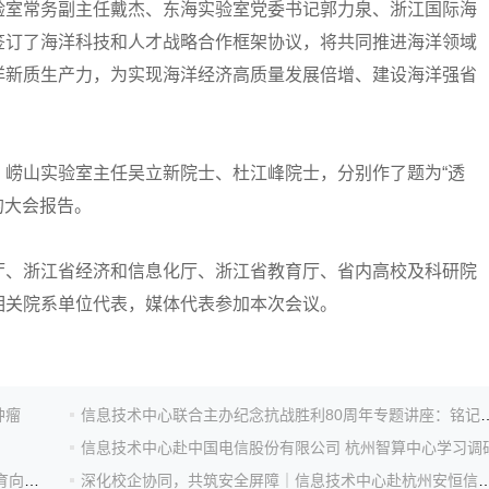
验室常务副主任戴杰、东海实验室党委书记郭力泉、浙江国际海
签订了海洋科技和人才战略合作框架协议，将共同推进海洋领域
洋新质生产力，为实现海洋经济高质量发展倍增、建设海洋强省
山实验室主任吴立新院士、杜江峰院士，分别作了题为“透
的大会报告。
、浙江省经济和信息化厅、浙江省教育厅、省内高校及科研院
相关院系单位代表，媒体代表参加本次会议。
肿瘤
信息技术中心联合主办纪念抗战胜利80周年专
信息技术中心赴中国电信股份有限公司 杭州智算中心学习调
浙江工业大学信息技术中心受邀出席 “钉钉开放日·AI教育向未来”峰会
深化校企协同，共筑安全屏障｜信息技术中心赴杭州安恒信