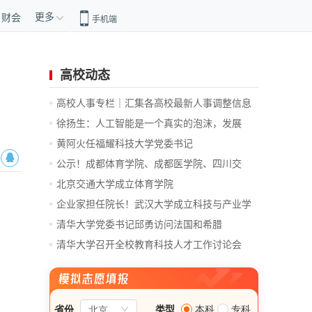
更多
财会
手机端
高校动态
高校人事专栏｜汇集各高校最新人事调整信息
徐扬生：人工智能是一个真实的泡沫，发展
前...
黄阿火任福耀科技大学党委书记
公示！成都体育学院、成都医学院、四川交
通...
北京交通大学成立体育学院
企业家担任院长！武汉大学成立科技与产业学
院
清华大学党委书记邱勇访问法国和希腊
清华大学召开全校教育科技人才工作讨论会
总...