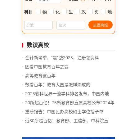
数读高校
会计新考季，“赢”战2025，注册领资料
图看中国教育百年之变
高等教育这百年
数看百年：教育大国是怎样炼成的
2025软科世界一流学科排名发布，中国内地
14...
20所超百亿！75所教育部直属高校公布2024年
决算
重磅报告：中国民办高校硕士学位授予单
位、...
近30所超百亿！教育部、工信部、中科院直
属...