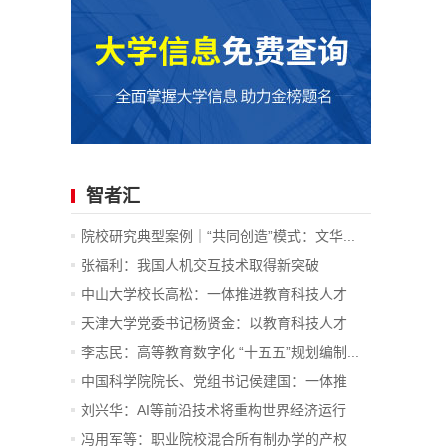
智者汇
院校研究典型案例｜“共同创造”模式：文华...
张福利：我国人机交互技术取得新突破
中山大学校长高松：一体推进教育科技人才
发...
天津大学党委书记杨贤金：以教育科技人才
一...
李志民：高等教育数字化 “十五五”规划编制...
中国科学院院长、党组书记侯建国：一体推
进...
刘兴华：AI等前沿技术将重构世界经济运行
底...
冯用军等：职业院校混合所有制办学的产权