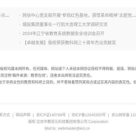
历史性突破！一等奖数量全国第5，为大连理工大学学子点赞！
网信中心党支部开展“参观红色基地，感悟革命精神”主题党日活动
城投集团董事长一行到大连理工大学调研交流
2024年辽宁省教育系统数据安全培训会召开
【卓越发展】我校荣获教科网三十周年杰出贡献奖
件，版权均属本网所有，任何媒体、网站或个人未经本网协议授权不得转载、链接、转贴
须注明“稿件来源：教育在线”，违者本站将依法追究责任。
载出于非商业性的教育和科研之目的，并不意味着赞同其观点或证实其内容的真实性。
系方式
|
网站声明
|
京ICP证140769号
|
京ICP备12045350号
|
京公网安备 110
版权 北京中教双元科技集团有限公司 Corporation
Mail to:
webmaster@eol.cn