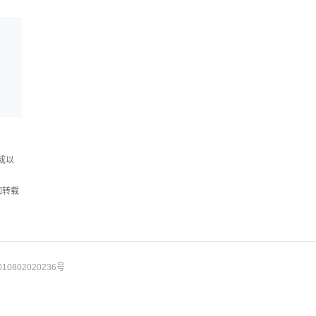
或以
如转载
10802020236号