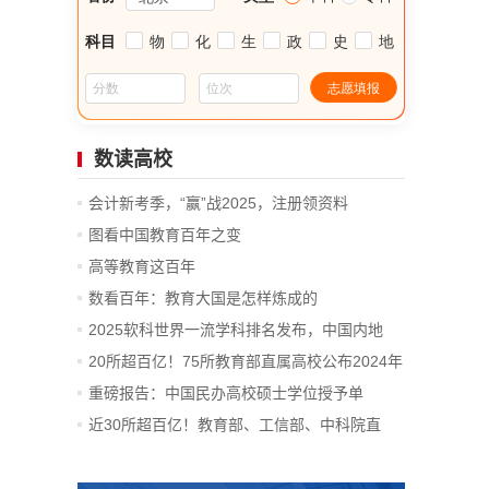
数读高校
会计新考季，“赢”战2025，注册领资料
图看中国教育百年之变
高等教育这百年
数看百年：教育大国是怎样炼成的
2025软科世界一流学科排名发布，中国内地
14...
20所超百亿！75所教育部直属高校公布2024年
决算
重磅报告：中国民办高校硕士学位授予单
位、...
近30所超百亿！教育部、工信部、中科院直
属...