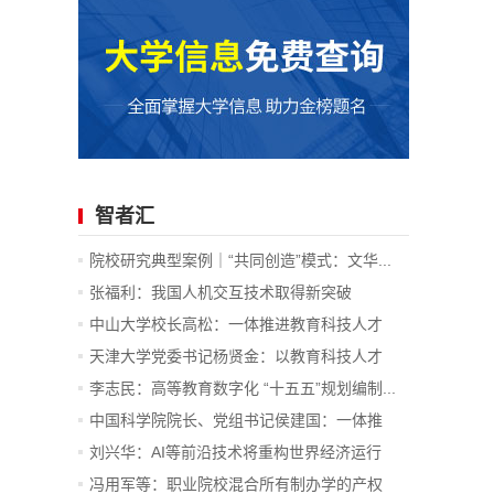
智者汇
院校研究典型案例｜“共同创造”模式：文华...
张福利：我国人机交互技术取得新突破
中山大学校长高松：一体推进教育科技人才
发...
天津大学党委书记杨贤金：以教育科技人才
一...
李志民：高等教育数字化 “十五五”规划编制...
中国科学院院长、党组书记侯建国：一体推
进...
刘兴华：AI等前沿技术将重构世界经济运行
底...
冯用军等：职业院校混合所有制办学的产权