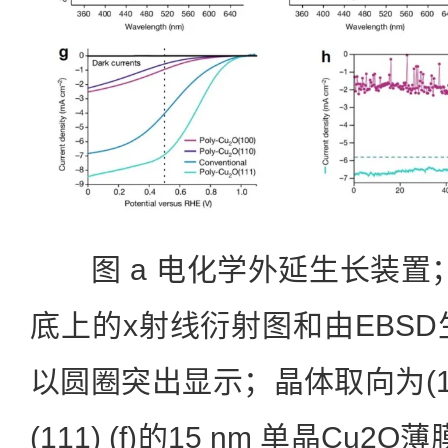
图 a 电化学外延生长装置；
底上的x射线衍射图和由EBSD
以圆圈突出显示；晶体取向为(100) 
(111) (f)的15 nm 单晶C