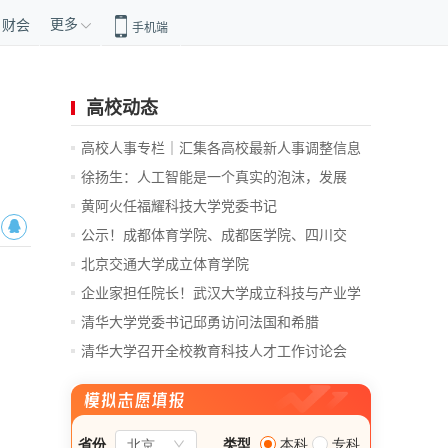
更多
财会
手机端
高校动态
高校人事专栏｜汇集各高校最新人事调整信息
徐扬生：人工智能是一个真实的泡沫，发展
前...
黄阿火任福耀科技大学党委书记
公示！成都体育学院、成都医学院、四川交
通...
北京交通大学成立体育学院
企业家担任院长！武汉大学成立科技与产业学
院
清华大学党委书记邱勇访问法国和希腊
清华大学召开全校教育科技人才工作讨论会
总...