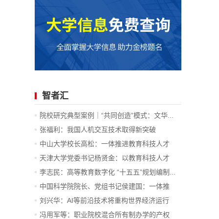
智者汇
院校研究典型案例｜“共同创造”模式：文华...
张福利：我国人机交互技术取得新突破
中山大学校长高松：一体推进教育科技人才
发...
天津大学党委书记杨贤金：以教育科技人才
一...
李志民：高等教育数字化 “十五五”规划编制...
中国科学院院长、党组书记侯建国：一体推
进...
刘兴华：AI等前沿技术将重构世界经济运行
底...
冯用军等：职业院校混合所有制办学的产权