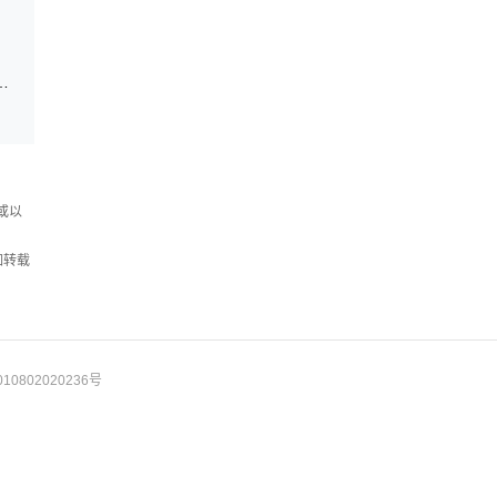
北省2024年学术论坛在武汉大学召开
或以
如转载
10802020236号