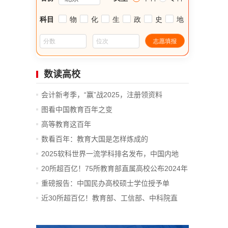
数读高校
会计新考季，“赢”战2025，注册领资料
图看中国教育百年之变
高等教育这百年
数看百年：教育大国是怎样炼成的
2025软科世界一流学科排名发布，中国内地
14...
20所超百亿！75所教育部直属高校公布2024年
决算
重磅报告：中国民办高校硕士学位授予单
位、...
近30所超百亿！教育部、工信部、中科院直
属...