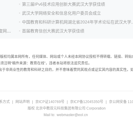
第三届IPv6技术应用创新大赛武汉大学获佳绩
武汉大学网络安全和信息化用户委员会成立
中国教育和科研计算机网湖
学校召开“数智武大”2024年第三次工作推进会暨第四季度网信工作会议
首届教育信创大赛武汉大学获佳绩
件，版权均属本网所有，任何媒体、网站或个人未经本网协议授权不得转载、链接、转贴
须注明“稿件来源：教育在线”，违者本站将依法追究责任。
载出于非商业性的教育和科研之目的，并不意味着赞同其观点或证实其内容的真实性。
系方式
|
网站声明
|
京ICP证140769号
|
京ICP备12045350号
|
京公网安备 110
版权 北京中教双元科技集团有限公司 Corporation
Mail to:
webmaster@eol.cn