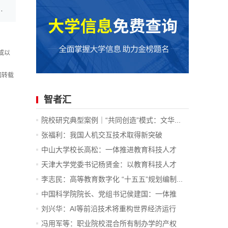
“丘成桐数学英才班”招生简章发布
或以
如转载
智者汇
院校研究典型案例｜“共同创造”模式：文华...
张福利：我国人机交互技术取得新突破
中山大学校长高松：一体推进教育科技人才
发...
天津大学党委书记杨贤金：以教育科技人才
一...
李志民：高等教育数字化 “十五五”规划编制...
中国科学院院长、党组书记侯建国：一体推
进...
刘兴华：AI等前沿技术将重构世界经济运行
底...
冯用军等：职业院校混合所有制办学的产权