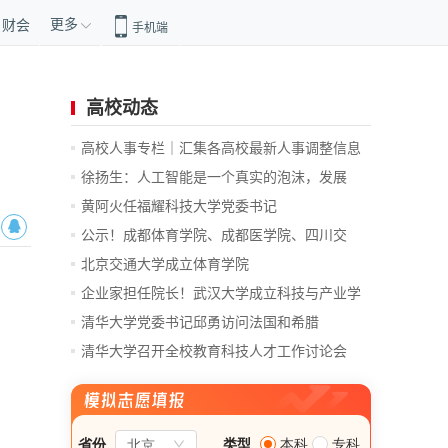
更多
财会
手机端
高校动态
高校人事专栏｜汇集各高校最新人事调整信息
徐扬生：人工智能是一个真实的泡沫，发展
前...
黄阿火任福耀科技大学党委书记
公示！成都体育学院、成都医学院、四川交
通...
北京交通大学成立体育学院
企业家担任院长！武汉大学成立科技与产业学
院
清华大学党委书记邱勇访问法国和希腊
清华大学召开全校教育科技人才工作讨论会
总...