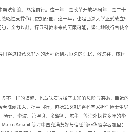
中劈波斩浪、笃定前行。这一年，是改革开放45周年，是二十
的战略性支撑作用更加凸显。这一年，也是西湖大学正式成立5
期盼，全力以赴，探寻科教未来的无限可能，坚定地践行着使命
共同将这段意义非凡的历程镌刻为恒久的记忆，敬过往、成远
条不一样的道路，也意味着选择了未知的风险与磨砺。幸运的
合者陆续加入、携手同行，包括215位优秀科学家担任博士生导
向东、杨健、李波、管坤良、金耀初、陈华一等海外执教多年的华
v、Marco Amabili等对中国充满友好与信任的非华裔学者加盟；