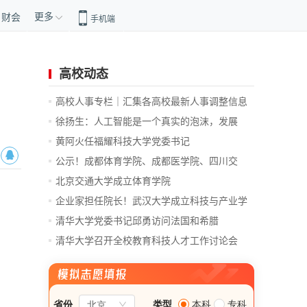
更多
财会
手机端
高校动态
高校人事专栏｜汇集各高校最新人事调整信息
徐扬生：人工智能是一个真实的泡沫，发展
前...
黄阿火任福耀科技大学党委书记
公示！成都体育学院、成都医学院、四川交
通...
北京交通大学成立体育学院
企业家担任院长！武汉大学成立科技与产业学
院
清华大学党委书记邱勇访问法国和希腊
清华大学召开全校教育科技人才工作讨论会
总...