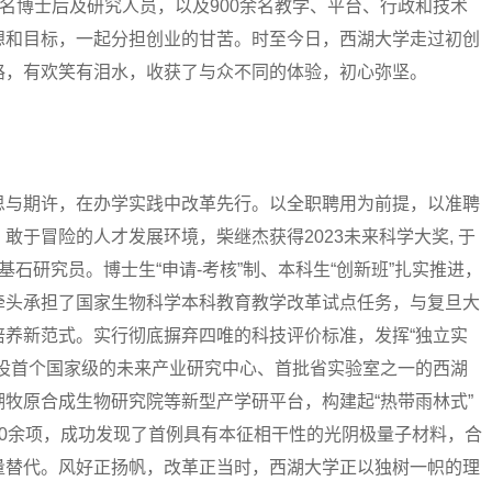
0余名博士后及研究人员，以及900余名教学、平台、行政和技术
想和目标，一起分担创业的甘苦。时至今日，西湖大学走过初创
路，有欢笑有泪水，收获了与众不同的体验，初心弥坚。
与期许，在办学实践中改革先行。以全职聘用为前提，以准聘
于冒险的人才发展环境，柴继杰获得2023未来科学大奖, 于
石研究员。博士生“申请-考核”制、本科生“创新班”扎实推进，
牵头承担了国家生物科学本科教育教学改革试点任务，与复旦大
培养新范式。实行彻底摒弃四唯的科技评价标准，发挥“独立实
建设首个国家级的未来产业研究中心、首批省实验室之一的西湖
牧原合成生物研究院等新型产学研平台，构建起“热带雨林式”
0余项，成功发现了首例具有本征相干性的光阴极量子材料，合
量替代。风好正扬帆，改革正当时，西湖大学正以独树一帜的理