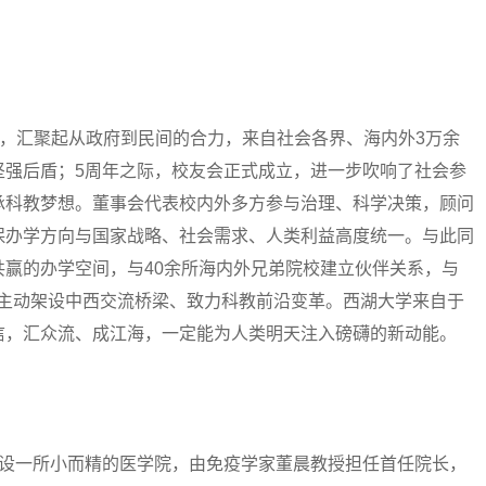
，汇聚起从政府到民间的合力，来自社会各界、海内外3万余
坚强后盾；5周年之际，校友会正式成立，进一步吹响了社会参
承科教梦想。董事会代表校内外多方参与治理、科学决策，顾问
保办学方向与国家战略、社会需求、人类利益高度统一。与此同
赢的办学空间，与40余所海内外兄弟院校建立伙伴关系，与
合作，主动架设中西交流桥梁、致力科教前沿变革。西湖大学来自于
信，汇众流、成江海，一定能为人类明天注入磅礴的新动能。
一所小而精的医学院，由免疫学家董晨教授担任首任院长，