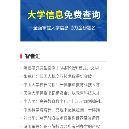
智者汇
院校研究典型案例｜“共同创造”模式：文华...
张福利：我国人机交互技术取得新突破
中山大学校长高松：一体推进教育科技人才
发...
天津大学党委书记杨贤金：以教育科技人才
一...
李志民：高等教育数字化 “十五五”规划编制...
中国科学院院长、党组书记侯建国：一体推
进...
刘兴华：AI等前沿技术将重构世界经济运行
底...
冯用军等：职业院校混合所有制办学的产权