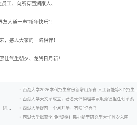
生员工、向所有西湖家人、
界友人道一声“新年快乐”！
来，感恩大家的一路相伴！
愿佳气生朝夕、龙腾日月新！
西湖大学2026本科招生省份新增山东省 人工
西湖大学天文系成立，著名天体物理学家毛淑
西湖大学与瑞典皇家理工学院签署合作协议，设立本科、研究生交换生项目
西湖大学提前一个月开学，有啥“惊喜”？
西湖大学拟获“推免”资格！民办新型研究型大学首次入围