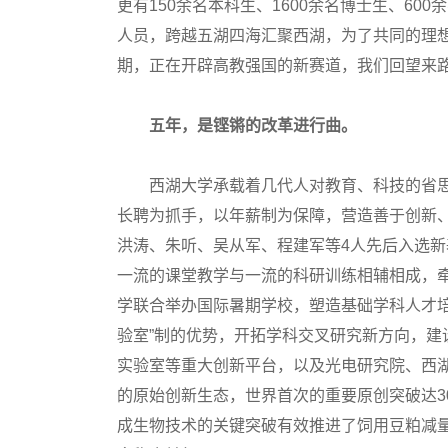
更有150余名本科生、1600余名博士生、60
人员，跨越五湖四海汇聚西湖，为了共同的理
期，正在开辟高教强国的新赛道，我们回望来
五年，是铿锵的改革进行曲。
西湖大学承载着几代人对教育、科技的省思
长聘为抓手，以年薪制为保障，营造善于创新、敢
洪涛、朱听、吴从军、程建军等4人先后入选新基
一流的课堂教学与一流的科研训练相辅相成，
学联合举办国际暑期学校，塑造基础学科人才
验室”制的优势，开拓学科交叉研究新方向，
实验室等重大创新平台，以及光电研究院、西湖
的原始创新生态，世界首次的重要原创突破达3
成生物技术的关键突破有效推进了饲用豆粕减