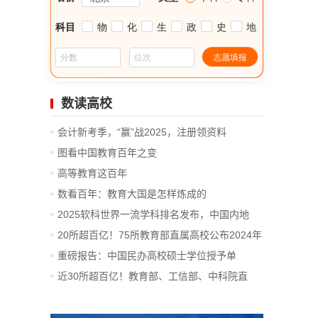
数读高校
会计新考季，“赢”战2025，注册领资料
图看中国教育百年之变
高等教育这百年
数看百年：教育大国是怎样炼成的
2025软科世界一流学科排名发布，中国内地
14...
20所超百亿！75所教育部直属高校公布2024年
决算
重磅报告：中国民办高校硕士学位授予单
位、...
近30所超百亿！教育部、工信部、中科院直
属...