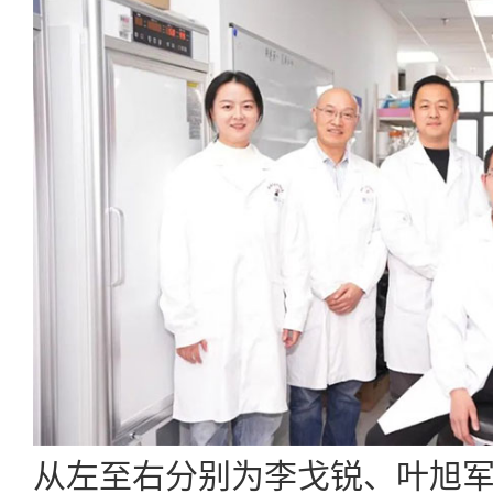
从左至右分别为李戈锐、叶旭