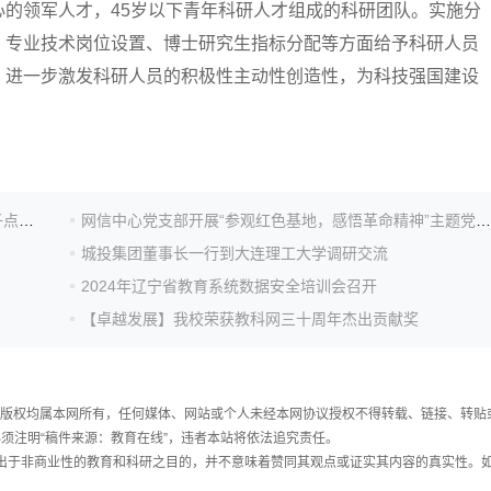
的领军人才，45岁以下青年科研人才组成的科研团队。实施分
、专业技术岗位设置、博士研究生指标分配等方面给予科研人员
，进一步激发科研人员的积极性主动性创造性，为科技强国建设
历史性突破！一等奖数量全国第5，为大连理工大学学子点赞！
网信中心党支部开展“参观红色基地，感悟革命精神”主题党日活动
城投集团董事长一行到大连理工大学调研交流
2024年辽宁省教育系统数据安全培训会召开
【卓越发展】我校荣获教科网三十周年杰出贡献奖
件，版权均属本网所有，任何媒体、网站或个人未经本网协议授权不得转载、链接、转贴
须注明“稿件来源：教育在线”，违者本站将依法追究责任。
载出于非商业性的教育和科研之目的，并不意味着赞同其观点或证实其内容的真实性。