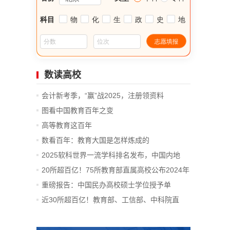
数读高校
会计新考季，“赢”战2025，注册领资料
图看中国教育百年之变
高等教育这百年
数看百年：教育大国是怎样炼成的
2025软科世界一流学科排名发布，中国内地
14...
20所超百亿！75所教育部直属高校公布2024年
决算
重磅报告：中国民办高校硕士学位授予单
位、...
近30所超百亿！教育部、工信部、中科院直
属...