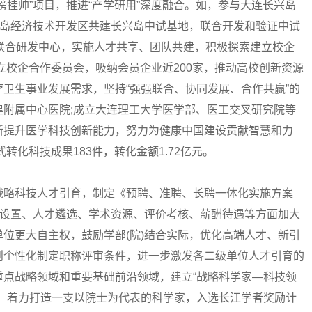
榜挂帅”项目，推进“产学研用”深度融合。如，参与大连长兴岛
兴岛经济技术开发区共建长兴岛中试基地，联合开发和验证中试
联合研发中心，实施人才共享、团队共建，积极探索建立校企
成立校企合作委员会，吸纳会员企业近200家，推动高校创新资源
卫生事业发展需求，坚持“强强联合、协同发展、合作共赢”的
附属中心医院;成立大连理工大学医学部、医工交叉研究院等
断提升医学科技创新能力，努力为健康中国建设贡献智慧和力
转化科技成果183件，转化金额1.72亿元。
略科技人才引育，制定《预聘、准聘、长聘一体化实施方案
位设置、人才遴选、学术资源、评价考核、薪酬待遇等方面加大
位更大自主权，鼓励学部(院)结合实际，优化高端人才、新引
则个性化制定职称评审条件，进一步激发各二级单位人才引育的
重点战略领域和重要基础前沿领域，建立“战略科学家—科技领
系，着力打造一支以院士为代表的科学家，入选长江学者奖励计