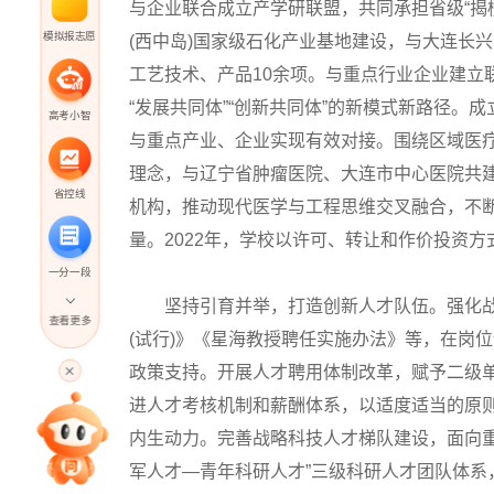
与企业联合成立产学研联盟，共同承担省级“揭
模拟报志愿
(西中岛)国家级石化产业基地建设，与大连长
工艺技术、产品10余项。与重点行业企业建立
“发展共同体”“创新共同体”的新模式新路径。
高考小智
与重点产业、企业实现有效对接。围绕区域医疗
理念，与辽宁省肿瘤医院、大连市中心医院共建
省控线
机构，推动现代医学与工程思维交叉融合，不
量。2022年，学校以许可、转让和作价投资方式
一分一段
坚持引育并举，打造创新人才队伍。强化战
查看更多
(试行)》《星海教授聘任实施办法》等，在岗
高考直播
政策支持。开展人才聘用体制改革，赋予二级单
进人才考核机制和薪酬体系，以适度适当的原
专家指导课
内生动力。完善战略科技人才梯队建设，面向
军人才—青年科研人才”三级科研人才团队体