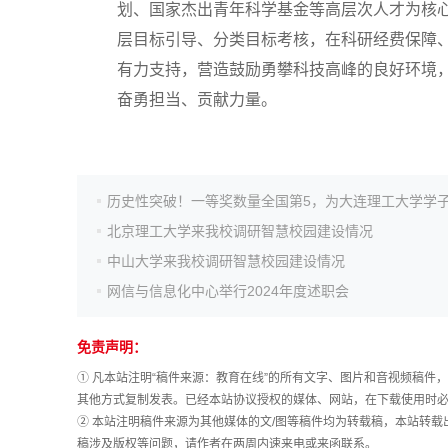
划、国家杰出青年科学基金等高层次人才为核心
院校排行
层目标引导、分类目标考核，在科研经费保障
有力支持，营造鼓励勇攀科技高峰的良好环境
高考作文
奋勇担当、贡献力量。
高考估分
高考真题
北京理工大学来我校调研智慧校园建设情况
中山大学来我校调研智慧校园建设情况
网信与信息化中心举行2024年度述职会
免责声明：
① 凡本站注明“稿件来源：教育在线”的所有文字、图片和音视频稿
其他方式复制发表。已经本站协议授权的媒体、网站，在下载使用时必
② 本站注明稿件来源为其他媒体的文/图等稿件均为转载稿，本站转
稿涉及版权等问题，请作者在两周内速来电或来函联系。