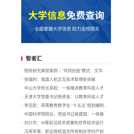
智者汇
院校研究典型案例｜“共同创造”模式：文华...
张福利：我国人机交互技术取得新突破
中山大学校长高松：一体推进教育科技人才
发...
天津大学党委书记杨贤金：以教育科技人才
一...
李志民：高等教育数字化 “十五五”规划编制...
中国科学院院长、党组书记侯建国：一体推
进...
刘兴华：AI等前沿技术将重构世界经济运行
底...
冯用军等：职业院校混合所有制办学的产权