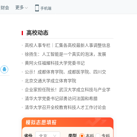
更多
财会
手机端
高校动态
高校人事专栏｜汇集各高校最新人事调整信息
徐扬生：人工智能是一个真实的泡沫，发展
前...
黄阿火任福耀科技大学党委书记
公示！成都体育学院、成都医学院、四川交
通...
北京交通大学成立体育学院
企业家担任院长！武汉大学成立科技与产业学
院
清华大学党委书记邱勇访问法国和希腊
清华大学召开全校教育科技人才工作讨论会
总...