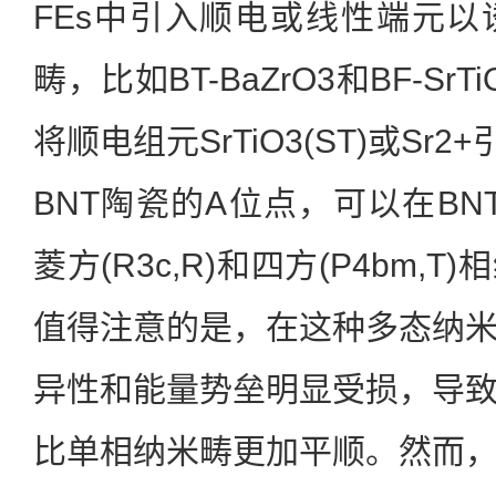
FEs中引入顺电或线性端元
畴，比如BT-BaZrO3和BF-S
将顺电组元SrTiO3(ST)或Sr
BNT陶瓷的A位点，可以在BN
菱方(R3c,R)和四方(P4bm,
值得注意的是，在这种多态纳
异性和能量势垒明显受损，导
比单相纳米畴更加平顺。然而