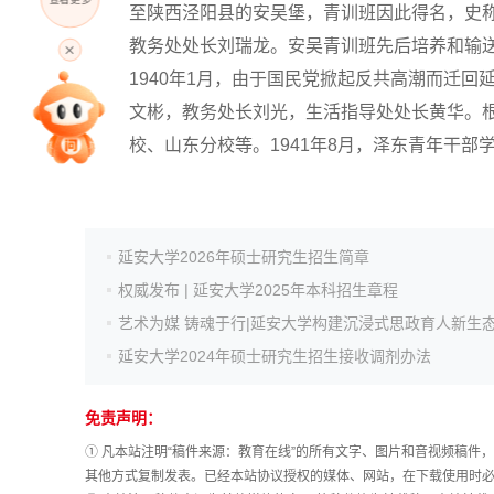
至陕西泾阳县的安吴堡，青训班因此得名，史称
高考直播
教务处处长刘瑞龙。安吴青训班先后培养和输送
1940年1月，由于国民党掀起反共高潮而迁回
专家指导课
文彬，教务处长刘光，生活指导处处长黄华。
校、山东分校等。1941年8月，泽东青年干
院校排行
延安大学2026年硕士研究生招生简章
高考作文
权威发布 | 延安大学2025年本科招生章程
艺术为媒 铸魂于行|延安大学构建沉浸式思政育人新生
高考估分
延安大学2024年硕士研究生招生接收调剂办法
免责声明：
高考真题
① 凡本站注明“稿件来源：教育在线”的所有文字、图片和音视频稿
其他方式复制发表。已经本站协议授权的媒体、网站，在下载使用时必