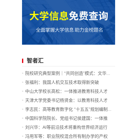
智者汇
院校研究典型案例｜“共同创造”模式：文华...
张福利：我国人机交互技术取得新突破
中山大学校长高松：一体推进教育科技人才
发...
天津大学党委书记杨贤金：以教育科技人才
一...
李志民：高等教育数字化 “十五五”规划编制...
中国科学院院长、党组书记侯建国：一体推
进...
刘兴华：AI等前沿技术将重构世界经济运行
底...
冯用军等：职业院校混合所有制办学的产权