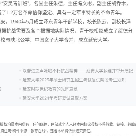
“安吴青训班”，名誉主任朱德，主任冯文彬，副主任胡乔木，
了1.2万名革命信仰坚定、具有一定军事特长的革命青年。
延安，1940年5月成立泽东青年干部学校，校长陈云，副校长冯
根据抗战需要及各个根据地实际情况，青干校相继成立了绥德分
部学校与陕北公学、中国女子大学合并，成立延安大学。
以奋进之声咏唱不朽抗战精神——延安大学多维并举开展纪念抗战胜
延安大学2025年硕士研究生招生考试复试阶段考生须知
态
延安时期党纪教育的光辉篇章
延安大学2024年考研复试录取方案
件，版权均属本网所有，任何媒体、网站或个人未经本网协议授权不得转载、链接、转贴
须注明“稿件来源：教育在线”，违者本站将依法追究责任。