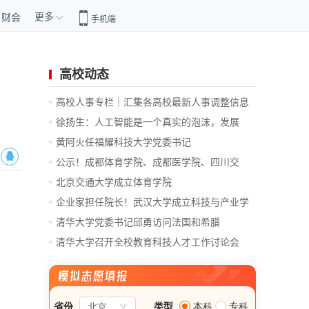
更多
财会
手机端
高校动态
高校人事专栏｜汇集各高校最新人事调整信息
徐扬生：人工智能是一个真实的泡沫，发展
前...
黄阿火任福耀科技大学党委书记
公示！成都体育学院、成都医学院、四川交
通...
北京交通大学成立体育学院
企业家担任院长！武汉大学成立科技与产业学
院
清华大学党委书记邱勇访问法国和希腊
清华大学召开全校教育科技人才工作讨论会
总...