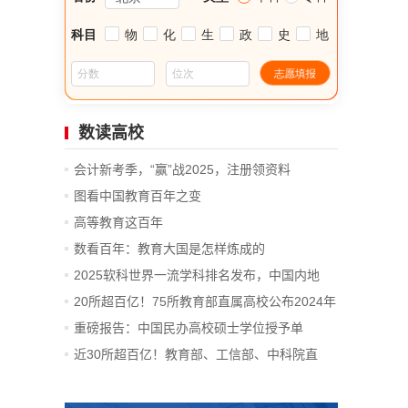
数读高校
会计新考季，“赢”战2025，注册领资料
图看中国教育百年之变
高等教育这百年
数看百年：教育大国是怎样炼成的
2025软科世界一流学科排名发布，中国内地
14...
20所超百亿！75所教育部直属高校公布2024年
决算
重磅报告：中国民办高校硕士学位授予单
位、...
近30所超百亿！教育部、工信部、中科院直
属...