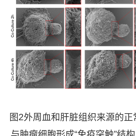
图2外周血和肝脏组织来源的正
与肿瘤细胞形成“免疫突触”结