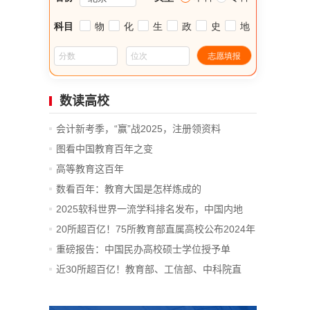
数读高校
会计新考季，“赢”战2025，注册领资料
图看中国教育百年之变
高等教育这百年
数看百年：教育大国是怎样炼成的
2025软科世界一流学科排名发布，中国内地
14...
20所超百亿！75所教育部直属高校公布2024年
决算
重磅报告：中国民办高校硕士学位授予单
位、...
近30所超百亿！教育部、工信部、中科院直
属...