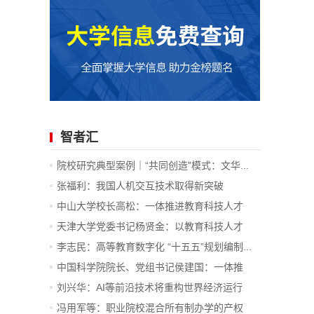
智者汇
院校研究典型案例｜“共同创造”模式：文华...
张福利：我国人机交互技术取得新突破
中山大学校长高松：一体推进教育科技人才
发...
天津大学党委书记杨贤金：以教育科技人才
一...
李志民：高等教育数字化 “十五五”规划编制...
中国科学院院长、党组书记侯建国：一体推
进...
刘兴华：AI等前沿技术将重构世界经济运行
底...
冯用军等：职业院校混合所有制办学的产权