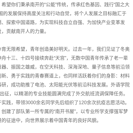
希望你们秉承南开的“公能”传统，传承红色基因、践行“国之大
祖国的发展保持高度关注和行动自觉，将个人发展之目标融汇于
题、探索中国道路，为实现科技自立自强、为加快产业变革发
祉，贡献南开人的力量。
育无限希望，青年创造美好明天。过去一年，我们见证了冬奥
舟十三、十四号接续奔赴“天宫”，无数中国青年传承了老一辈
重器、振国之雄威，在空天科技、深海深地、量子信息等前沿领
创新、勇于实践的青春赛道上，也同样活跃着你们的身影：材料
科研，成功助推了电池、太阳能光伏等前沿科技发展。外语学院
行出征，以精湛的专业技能圆满完成了外交航班流调保障任务。
践，带领3000余名同学先后组织了120余次抗疫志愿活动。
创建了部队第一所专属的“南开书屋”，以专业所学支撑强军梦
进的征途中，向世界展示着中国青年的良好风貌。