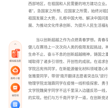
西部地区，在祖国和人民需要的地方建功立业。
者”，急国家之所想、应国家之所需，始终对
祖国发展之大势，扎根中国大地、解决中国问
展、为推动文化传承创新、为提升人民生活福
当以创新超越之作为点燃青春梦想。青春孕
健儿在赛场上一次次向人类的极限发起挑战，神
生命不止、奋斗不息的创新超越精神，铸国之
域取得了诸多引领性、开创性的成就。在追求
模拟报志愿
学院吕宪伟同学，在新能源催化材料领域潜心
张雅雯同学，带领“南开翻译志愿者突击队”逆
高考小智
物理学院龙瑞霖同学在疫情一线积极探索、勇于实
文学院魏昊宇同学不远千里深入边疆反恐一线，
省控线
的实现。他们与万千南开学子一道，在创新竞