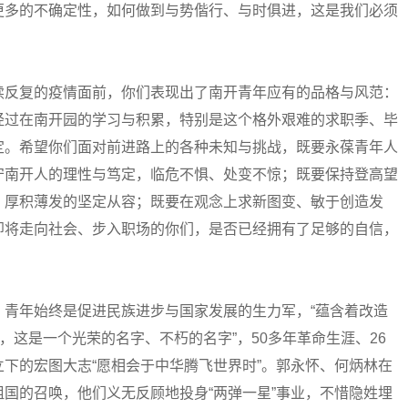
更多的不确定性，如何做到与势偕行、与时俱进，这是我们必须
反复的疫情面前，你们表现出了南开青年应有的品格与风范：
经过在南开园的学习与积累，特别是这个格外艰难的求职季、毕
定。希望你们面对前进路上的各种未知与挑战，既要永葆青年人
守南开人的理性与笃定，临危不惧、处变不惊；既要保持登高望
、厚积薄发的坚定从容；既要在观念上求新图变、敏于创造发
即将走向社会、步入职场的你们，是否已经拥有了足够的自信，
年始终是促进民族进步与国家发展的生力军，“蕴含着改造
，这是一个光荣的名字、不朽的名字”，50多年革命生涯、26
下的宏图大志“愿相会于中华腾飞世界时”。郭永怀、何炳林在
国的召唤，他们义无反顾地投身“两弹一星”事业，不惜隐姓埋