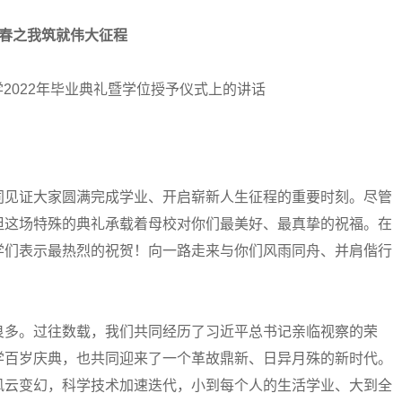
春之我筑就伟大征程
2022年毕业典礼暨学位授予仪式上的讲话
见证大家圆满完成学业、开启崭新人生征程的重要时刻。尽管
但这场特殊的典礼承载着母校对你们最美好、最真挚的祝福。在
学们表示最热烈的祝贺！向一路走来与你们风雨同舟、并肩偕行
多。过往数载，我们共同经历了习近平总书记亲临视察的荣
学百岁庆典，也共同迎来了一个革故鼎新、日异月殊的新时代。
风云变幻，科学技术加速迭代，小到每个人的生活学业、大到全