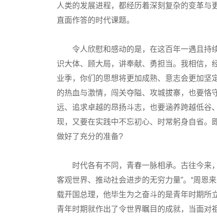
人类的发展进程，都经历着深刻复杂的变革与
直面作答的时代课题。
令人欣慰和感动的是，在这百年一遇且持续
识大体、顾大局，讲奉献、勇担当。我相信，
业季，你们的思想将更加成熟、意志会更加坚
的热血与激情，闯关夺隘、攻城拔寨，也要恪
远、追求卓越的昂扬斗志，也要涵养跨越低谷
现，又要在实践中不忘初心、时常躬身自省。
做好了充分的准备?
时代各有不同，青春一脉相承。古往今来，青
客观世界、推动社会进步的无穷力量”。“周恩来
载开国总理，他毕生为之奋斗的是青年时期所立
青年时期就作出了令世界瞩目的成就，当面对祖