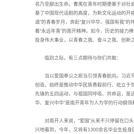
名乃至献出生命。曹禺在青年时期便基于对社
基了中国现代话剧的高度，为新文化运动的开拓
遒”的青春岁月，奔赴“复兴中华、强国有我”的
着“永远年青”的南开精神。如今，历史的接力
投身伟大事业，以青春之我、奋斗之我、创新
临别之际，有三点期待与你们共勉：
当以爱国奉公之担当引领青春航向。习近平总
创造，始终是推动中华民族勇毅前行、屹立于
先锋的五四运动，与祖国同呼吸、共命运，是这
华、复兴中华”是南开青年为人为学的行动纲领
对南开人来说，“爱国”从来不只停留在口头
兴地看到，今年，又将有1300余名毕业生投身