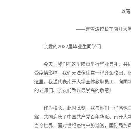
以青
——曹雪涛校长在南开大学
亲爱的2022届毕业生同学们：
今天，我们在这里隆重举行毕业典礼，共同
受疫情影响，我们无法像往常一样齐聚校园，
这里，我谨代表南开大学全体教职员工，向同
的老师们、亲友们致以最崇高的敬意！
作为校长，此时此刻，我与你们一样感慨良
耀，共同迎庆了中国共产党百年华诞、南开大
当今世界，面对世纪疫情来势汹汹，国际局势