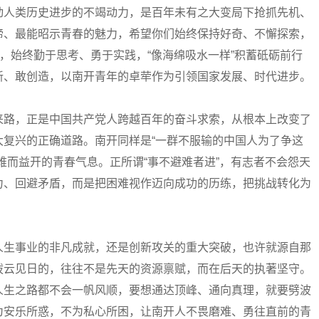
人类历史进步的不竭动力，是百年未有之大变局下抢抓先机、
谛、最能昭示青春的魅力，希望你们始终保持好奇、不懈探索，
力，始终勤于思考、勇于实践，“像海绵吸水一样”积蓄砥砺前行
新、敢创造，以南开青年的卓荦作为引领国家发展、时代进步。
路，正是中国共产党人跨越百年的奋斗求索，从根本上改变了
大复兴的正确道路。南开同样是“一群不服输的中国人为了争这
难而益开的青春气息。正所谓“事不避难者进”，有志者不会怨天
力、回避矛盾，而是把困难视作迈向成功的历练，把挑战转化为
生事业的非凡成就，还是创新攻关的重大突破，也许就源自那
拨云见日的，往往不是先天的资源禀赋，而在后天的执著坚守。
人生之路都不会一帆风顺，要想通达顶峰、通向真理，就要劈波
为安乐所惑，不为私心所困，让南开人不畏磨难、勇往直前的青