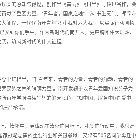
会现实的感知与鞭挞，创作出《雷雨》《日出》等传世名作，奠
贡献了重要力量。“青年者，国家之魂”，从“书生意气、挥斥方
伟大征程，一代代南开青年“将小我融入大我”，以实际行动阐扬
棒已交到你们手中，作为新时代的南开人，更应胸怀伟大理想、
之我，筑就新时代的伟大征程。
书记指出，“千百年来，青春的力量，青春的涌动，青春的
世界民族之林的磅礴力量”。南开发轫于以青年爱国知识分子为
所百年学府赓续生辉的鲜亮底色，“知中国、服务中国”“爱中
和庄严承诺。
上、情怀中，更体现在清晰的目标上、扎实的行动中。我很高
国家战略急需的重要行业和关键领域，又将有505名同学奔赴中