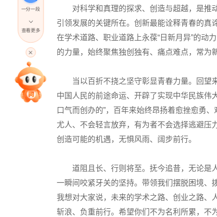
对科学和真理的探求、创造与超越，是推动
一分一段
引领发展的关键所在。创新最能诠释青春的真
查看更多
在学术道路、职业道路上永葆“日新月异”的动
高考直播
的力量，始终聚焦独创独有、痛点难点，常为
专家指导课
当以百折不挠之坚守彰显青春力量。回望来
中国人民的前途命运、开辟了实现中华民族伟
口气而创办的”，百年来始终昂扬着愈挫愈勇、
院校排行
尤人、不会轻言放弃，有为者不会选择逃避压
创造可能的机遇，无惧风雨、阔步前行。
高考作文
道阻且长、行则将至。抚今追昔，无论是人
高考估分
一瞬间咬紧牙关的坚持。带领我们摆脱困境、
我想对大家说，未来的学术之路、创业之路、
斩浪、负重前行。希望你们不为名利所累，不
高考真题