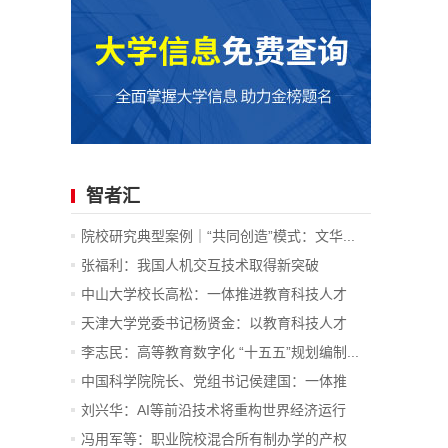
智者汇
院校研究典型案例｜“共同创造”模式：文华...
张福利：我国人机交互技术取得新突破
中山大学校长高松：一体推进教育科技人才
发...
天津大学党委书记杨贤金：以教育科技人才
一...
李志民：高等教育数字化 “十五五”规划编制...
中国科学院院长、党组书记侯建国：一体推
进...
刘兴华：AI等前沿技术将重构世界经济运行
底...
冯用军等：职业院校混合所有制办学的产权