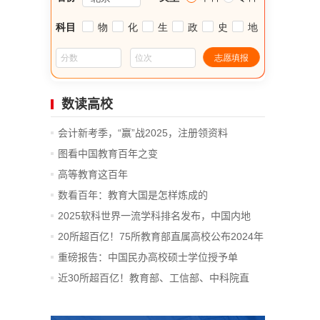
数读高校
会计新考季，“赢”战2025，注册领资料
图看中国教育百年之变
高等教育这百年
数看百年：教育大国是怎样炼成的
2025软科世界一流学科排名发布，中国内地
14...
20所超百亿！75所教育部直属高校公布2024年
决算
重磅报告：中国民办高校硕士学位授予单
位、...
近30所超百亿！教育部、工信部、中科院直
属...