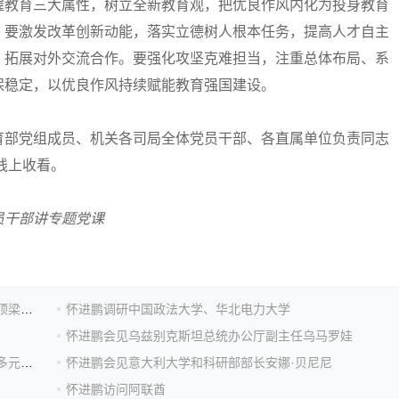
握教育三大属性，树立全新教育观，把优良作风内化为投身教育
。要激发改革创新动能，落实立德树人根本任务，提高人才自主
，拓展对外交流合作。要强化攻坚克难担当，注重总体布局、系
保稳定，以优良作风持续赋能教育强国建设。
部党组成员、机关各司局全体党员干部、各直属单位负责同志
线上收看。
员干部讲专题党课
怀进鹏：做高水平科技自立自强和拔尖创新人才培养的顶梁柱、领头雁
怀进鹏调研中国政法大学、华北电力大学
怀进鹏会见乌兹别克斯坦总统办公厅副主任乌马罗娃
教育部部长怀进鹏：推动高考综合改革，探索推进中考多元录取
怀进鹏会见意大利大学和科研部部长安娜·贝尼尼
怀进鹏访问阿联酋