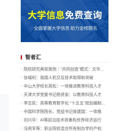
智者汇
院校研究典型案例｜“共同创造”模式：文华...
张福利：我国人机交互技术取得新突破
中山大学校长高松：一体推进教育科技人才
发...
天津大学党委书记杨贤金：以教育科技人才
一...
李志民：高等教育数字化 “十五五”规划编制...
中国科学院院长、党组书记侯建国：一体推
进...
刘兴华：AI等前沿技术将重构世界经济运行
底...
冯用军等：职业院校混合所有制办学的产权