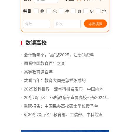
数读高校
会计新考季，“赢”战2025，注册领资料
图看中国教育百年之变
高等教育这百年
数看百年：教育大国是怎样炼成的
2025软科世界一流学科排名发布，中国内地
14...
20所超百亿！75所教育部直属高校公布2024年
决算
重磅报告：中国民办高校硕士学位授予单
位、...
近30所超百亿！教育部、工信部、中科院直
属...