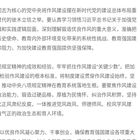
志为核心的党中央将作风建设摆在新时代党的建设总体布局重
时代的徙木立信之举。要认真学习领悟习近平总书记关于加强党
辑和实践逻辑层面，深刻理解锻造优良作风的重大意义，准确把
历史使命、教育内外部环境变化带来的系统性挑战、教育强国建
除阻力，为加快建设教育强国提供坚强保障。
定精神的成效和经验，牢牢抓住作风建设“关键少数”，把加
为检验作风建设的根本标准，将制度建设贯穿作风建设始终，坚
，推动中央八项规定精神在教育系统落地生根。要聚焦作风建设
政治能力、锻造过硬品格，厚植为民情怀、纠治作风积弊，坚持
化正风肃纪反腐，一体推进党风政风、师德师风、校风学风建
清气正的政治生态和育人环境。
以优良作风凝心聚力、干事创业，确保教育强国建设各项重大