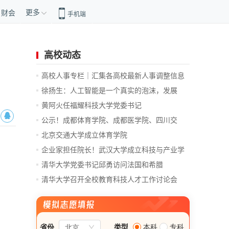
更多
财会
手机端
高校动态
高校人事专栏｜汇集各高校最新人事调整信息
徐扬生：人工智能是一个真实的泡沫，发展
前...
黄阿火任福耀科技大学党委书记
公示！成都体育学院、成都医学院、四川交
通...
北京交通大学成立体育学院
企业家担任院长！武汉大学成立科技与产业学
院
清华大学党委书记邱勇访问法国和希腊
清华大学召开全校教育科技人才工作讨论会
总...