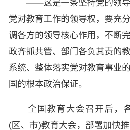
——这是一条坚持党的领导
党对教育工作的领导权，要充
调各方的领导核心作用，不断
政齐抓共管、部门各负其责的
系统、整体落实党对教育事业
国的根本政治保证。
全国教育大会召开后，各
(区、市)教育大会，部署加快