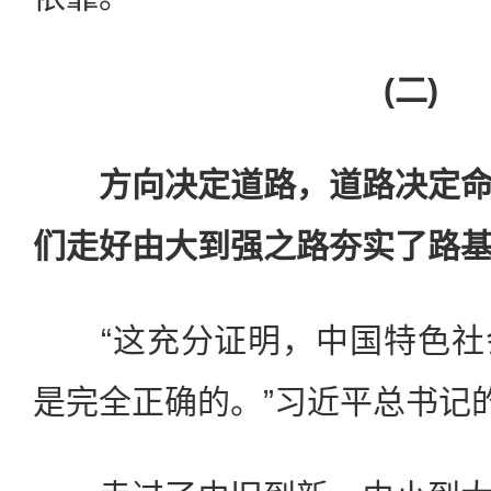
(二)
方向决定道路，道路决定
们走好由大到强之路夯实了路
“这充分证明，中国特色社
是完全正确的。”习近平总书记