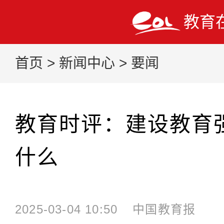
教育
首页
>
新闻中心
>
要闻
教育时评：建设教育
什么
2025-03-04 10:50
中国教育报