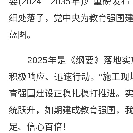
要(2024—2035年)》重磅
细处落子，党中央为教育强国
蓝图。
2025年是《纲要》落地实
积极响应、迅速行动。“施工现
育强国建设正稳扎稳打推进。
统跃升，如期建成教育强国，
足、信心百倍！