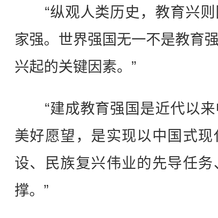
“纵观人类历史，教育兴则
家强。世界强国无一不是教育
兴起的关键因素。”
“建成教育强国是近代以来
美好愿望，是实现以中国式现
设、民族复兴伟业的先导任务
撑。”