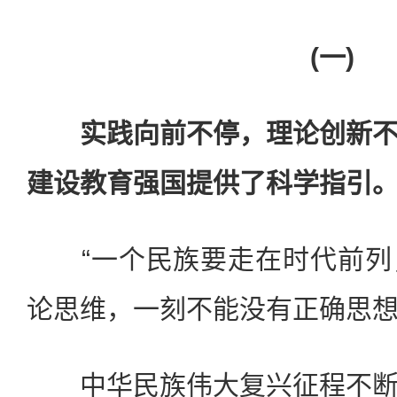
(一)
实践向前不停，理论创新
建设教育强国提供了科学指引
“一个民族要走在时代前列
论思维，一刻不能没有正确思想
中华民族伟大复兴征程不断