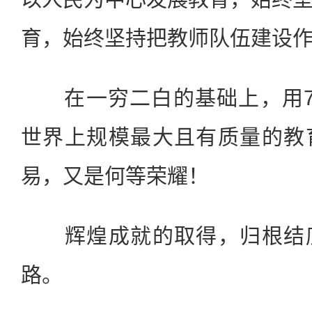
育，始终坚持把教师队伍建设
在一穷二白的基础上，用7
世界上规模最大且有质量的教
易，又是何等荣耀！
辉煌成就的取得，归根结底
路。