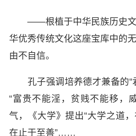
——根植于中华民族历史文
华优秀传统文化这座宝库中的
由不自信。
孔子强调培养德才兼备的“君
“富贵不能淫，贫贱不能移，
气，《大学》提出“大学之道
在止于至善”……