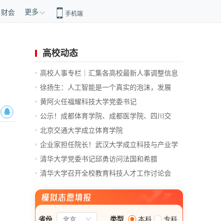
更多
财会
手机端
高校动态
高校人事专栏｜汇集各高校最新人事调整信息
徐扬生：人工智能是一个真实的泡沫，发展
前...
黄阿火任福耀科技大学党委书记
公示！成都体育学院、成都医学院、四川交
通...
北京交通大学成立体育学院
企业家担任院长！武汉大学成立科技与产业学
院
清华大学党委书记邱勇访问法国和希腊
清华大学召开全校教育科技人才工作讨论会
总...