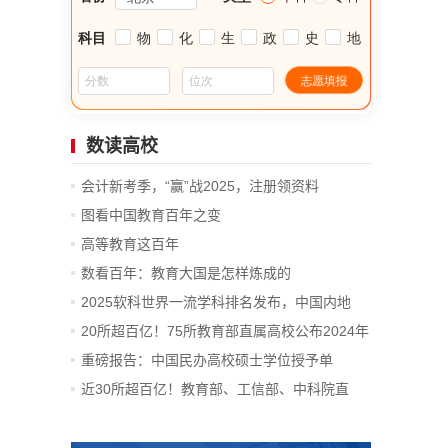
数读高校
会计新考季，“赢”战2025，注册领资料
图看中国教育百年之变
高等教育这百年
数看百年：教育大国是怎样炼成的
2025软科世界一流学科排名发布，中国内地
14...
20所超百亿！75所教育部直属高校公布2024年
决算
重磅报告：中国民办高校硕士学位授予单
位、...
近30所超百亿！教育部、工信部、中科院直
属...