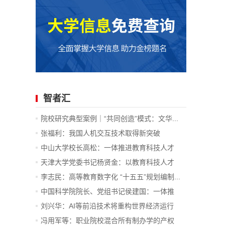
智者汇
院校研究典型案例｜“共同创造”模式：文华...
张福利：我国人机交互技术取得新突破
中山大学校长高松：一体推进教育科技人才
发...
天津大学党委书记杨贤金：以教育科技人才
一...
李志民：高等教育数字化 “十五五”规划编制...
中国科学院院长、党组书记侯建国：一体推
进...
刘兴华：AI等前沿技术将重构世界经济运行
底...
冯用军等：职业院校混合所有制办学的产权