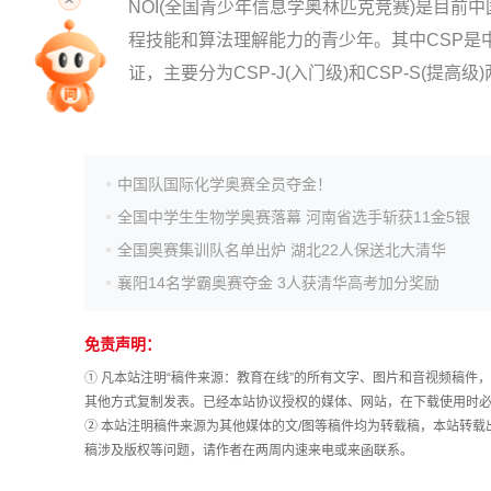
NOI(全国青少年信息学奥林匹克竞赛)是目
程技能和算法理解能力的青少年。其中CSP是中
专家指导课
证，主要分为CSP-J(入门级)和CSP-S(提
院校排行
中国队国际化学奥赛全员夺金！
高考作文
全国中学生生物学奥赛落幕 河南省选手斩获11金5银
全国奥赛集训队名单出炉 湖北22人保送北大清华
襄阳14名学霸奥赛夺金 3人获清华高考加分奖励
高考估分
免责声明：
高考真题
① 凡本站注明“稿件来源：教育在线”的所有文字、图片和音视频稿
其他方式复制发表。已经本站协议授权的媒体、网站，在下载使用时必
② 本站注明稿件来源为其他媒体的文/图等稿件均为转载稿，本站转
稿涉及版权等问题，请作者在两周内速来电或来函联系。