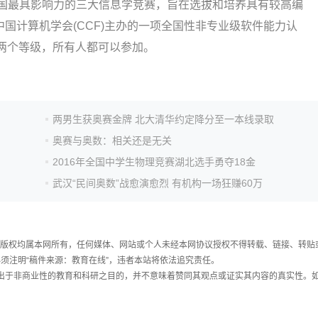
前中国最具影响力的三大信息学竞赛，旨在选拔和培养具有较高编
国计算机学会(CCF)主办的一项全国性非专业级软件能力认
高级)两个等级，所有人都可以参加。
两男生获奥赛金牌 北大清华约定降分至一本线录取
奥赛与奥数：相关还是无关
2016年全国中学生物理竞赛湖北选手勇夺18金
武汉“民间奥数”战愈演愈烈 有机构一场狂赚60万
件，版权均属本网所有，任何媒体、网站或个人未经本网协议授权不得转载、链接、转贴
须注明“稿件来源：教育在线”，违者本站将依法追究责任。
载出于非商业性的教育和科研之目的，并不意味着赞同其观点或证实其内容的真实性。