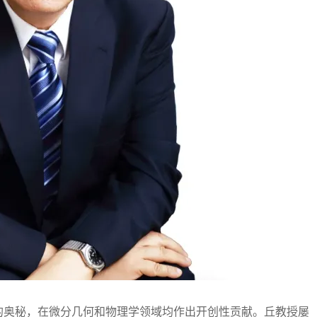
奥秘，在微分几何和物理学领域均作出开创性贡献。丘教授屡