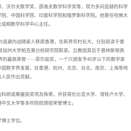
章、沃尔夫数学奖、邵逸夫数学科学奖等，现为多间显赫的科学
学院、中国科学院、印度科学院和俄罗斯科学院。他曾任哈佛大
丘成桐数学科学中心主任。
为逃避内战随家人移居香港，在新界农村长大，分别就读于香
年获加州大学柏克莱分校研究院取录。丘教授其后于普林斯顿高
学界的最高荣誉⸺菲尔兹奖，一个只颁发予40岁以下的数学家
中国数学界发展，在香港、杭州、北京、台北、南京、上海等地
为人民作出贡献。
科研成果屡获奖项及殊荣，并获哥伦比亚大学、滑铁卢大学、
港中文大学等多所院校颁授荣誉博士。
博士学位。