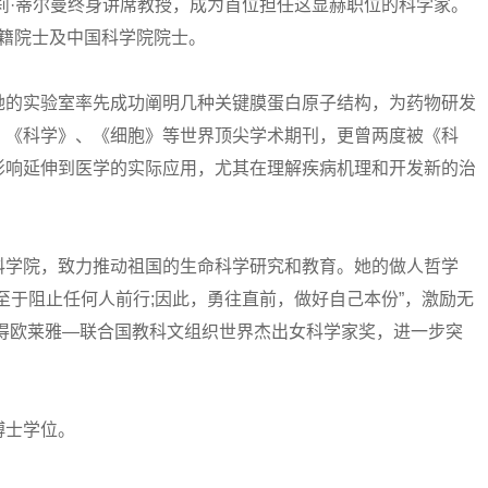
雪莉·蒂尔曼终身讲席教授，成为首位担任这显赫职位的科学家。
院外籍院士及中国科学院院士。
的实验室率先成功阐明几种关键膜蛋白原子结构，为药物研发
、《科学》、《细胞》等世界顶尖学术期刊，更曾两度被《科
影响延伸到医学的实际应用，尤其在理解疾病机理和开发新的治
学院，致力推动祖国的生命科学研究和教育。她的做人哲学
于阻止任何人前行;因此，勇往直前，做好自己本份”，激励无
获得欧莱雅—联合国教科文组织世界杰出女科学家奖，进一步突
士学位。