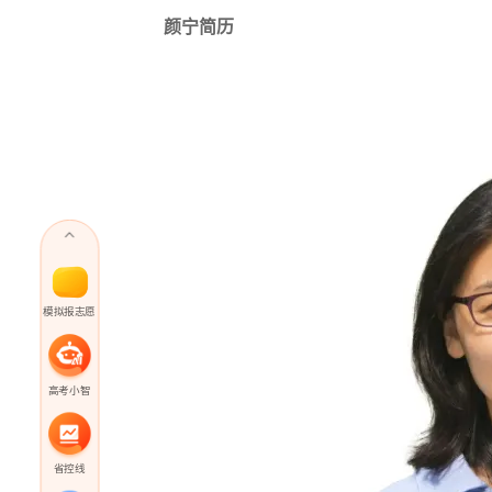
颜宁简历
模拟报志愿
高考小智
省控线