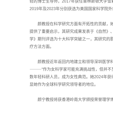
轻的博士生导师，2017年获任普林斯顿大学
高考真题
2019年及2023年分别获选为美国国家科学
颜教授在科学研究方面有开拓性的贡献，她
提供了重要启示，其研究成果发表于《自然》
学》期刊评选为十大科学突破之一，其研究的
疗方法方面。
颜教授近年返回内地建立和领导深圳医学科
⸻“作为女科学家可能充满挑战性，但并不至
数年轻科研人员，成为女性典范。她2024年
显她作为全球科学研究领导者的地位。
颜宁教授将获香港岭南大学颁授荣誉理学博