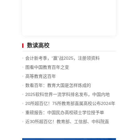
数读高校
会计新考季，“赢”战2025，注册领资料
图看中国教育百年之变
高等教育这百年
数看百年：教育大国是怎样炼成的
2025软科世界一流学科排名发布，中国内地
14...
20所超百亿！75所教育部直属高校公布2024年
决算
重磅报告：中国民办高校硕士学位授予单
位、...
近30所超百亿！教育部、工信部、中科院直
属...