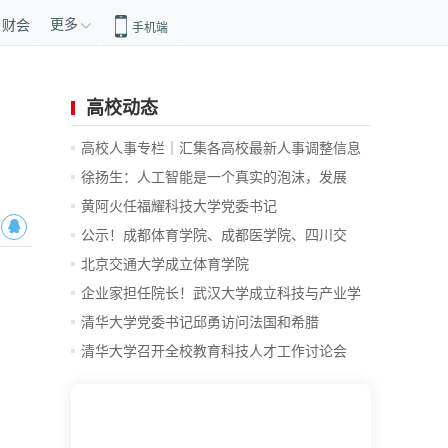
更多
财会
手机端
高校动态
高校人事专栏｜汇集各高校最新人事调整信息
徐扬生：人工智能是一个真实的泡沫，发展
前...
黄阿火任福耀科技大学党委书记
公示！成都体育学院、成都医学院、四川交
通...
北京交通大学成立体育学院
企业家担任院长！武汉大学成立科技与产业学
院
清华大学党委书记邱勇访问法国和希腊
清华大学召开全校教育科技人才工作讨论会
总...