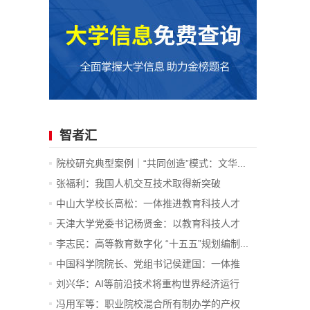
智者汇
院校研究典型案例｜“共同创造”模式：文华...
张福利：我国人机交互技术取得新突破
中山大学校长高松：一体推进教育科技人才
发...
天津大学党委书记杨贤金：以教育科技人才
一...
李志民：高等教育数字化 “十五五”规划编制...
中国科学院院长、党组书记侯建国：一体推
进...
刘兴华：AI等前沿技术将重构世界经济运行
底...
冯用军等：职业院校混合所有制办学的产权