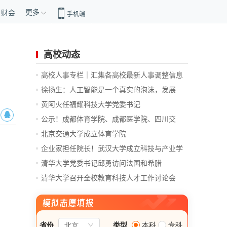
更多
财会
手机端
高校动态
高校人事专栏｜汇集各高校最新人事调整信息
徐扬生：人工智能是一个真实的泡沫，发展
前...
黄阿火任福耀科技大学党委书记
公示！成都体育学院、成都医学院、四川交
通...
北京交通大学成立体育学院
企业家担任院长！武汉大学成立科技与产业学
院
清华大学党委书记邱勇访问法国和希腊
清华大学召开全校教育科技人才工作讨论会
总...