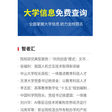
智者汇
院校研究典型案例｜“共同创造”模式：文华...
张福利：我国人机交互技术取得新突破
中山大学校长高松：一体推进教育科技人才
发...
天津大学党委书记杨贤金：以教育科技人才
一...
李志民：高等教育数字化 “十五五”规划编制...
中国科学院院长、党组书记侯建国：一体推
进...
刘兴华：AI等前沿技术将重构世界经济运行
底...
冯用军等：职业院校混合所有制办学的产权