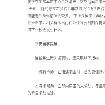
友正在墨尔本市中心走路聊天，突然迎面走来
很懵”，“隐约感觉右脸右耳非常滚烫” “所幸
可能遇到类似情况会较多。“不止是留学生群体
在她看来，相关群体出门在外还是要时刻保持
道下一秒会发生什么。”
平安留学提醒
：
当留学生街头遇袭时，应采取以下措施‌：
1. ‌保持冷静‌：在遭遇袭击时，首先要保
2. ‌寻求帮助‌：立即向周围的人求助，尽
的紧急求助电话。