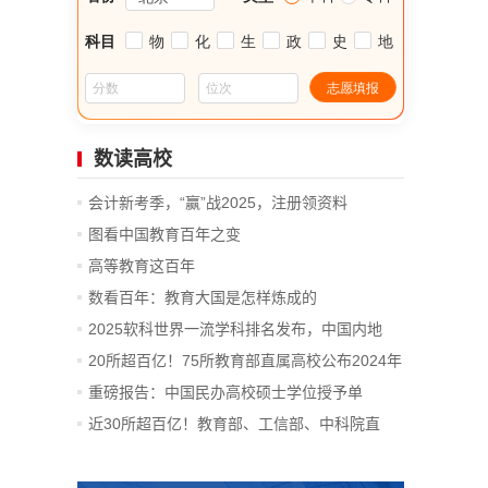
数读高校
会计新考季，“赢”战2025，注册领资料
图看中国教育百年之变
高等教育这百年
数看百年：教育大国是怎样炼成的
2025软科世界一流学科排名发布，中国内地
14...
20所超百亿！75所教育部直属高校公布2024年
决算
重磅报告：中国民办高校硕士学位授予单
位、...
近30所超百亿！教育部、工信部、中科院直
属...