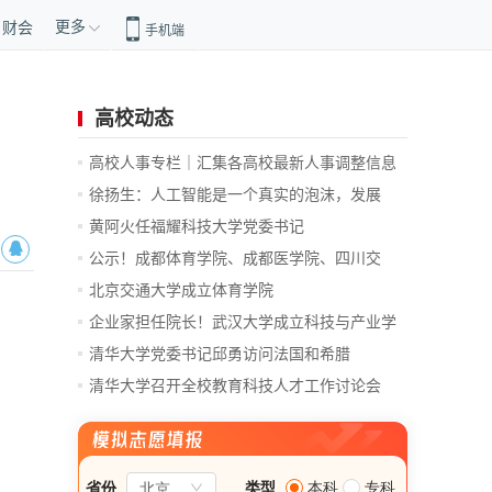
更多
财会
手机端
高校动态
高校人事专栏｜汇集各高校最新人事调整信息
徐扬生：人工智能是一个真实的泡沫，发展
前...
黄阿火任福耀科技大学党委书记
公示！成都体育学院、成都医学院、四川交
通...
北京交通大学成立体育学院
企业家担任院长！武汉大学成立科技与产业学
院
清华大学党委书记邱勇访问法国和希腊
清华大学召开全校教育科技人才工作讨论会
总...