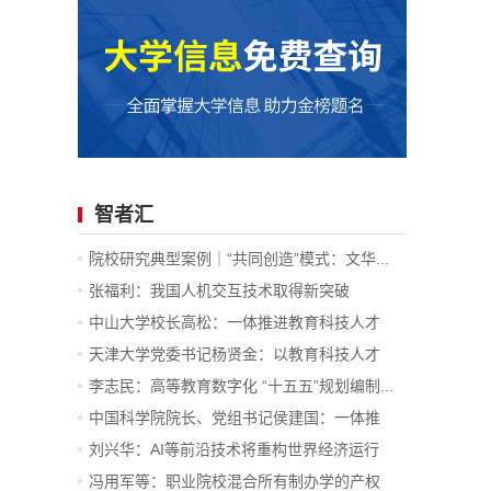
智者汇
院校研究典型案例｜“共同创造”模式：文华...
张福利：我国人机交互技术取得新突破
中山大学校长高松：一体推进教育科技人才
发...
天津大学党委书记杨贤金：以教育科技人才
一...
李志民：高等教育数字化 “十五五”规划编制...
中国科学院院长、党组书记侯建国：一体推
进...
刘兴华：AI等前沿技术将重构世界经济运行
底...
冯用军等：职业院校混合所有制办学的产权