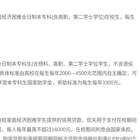
济困难全日制本专科(含高职、第二学士学位)在校生，每生
制本专科生(含预科、高职、第二学士学位学生，不含退役
具体标准由高校在每生每年2000—4500元范围内自主确定，可
享受本专科生国家助学金，资助标准为每生每年3300元。
校家庭经济困难学生提供的信用贷款，优先用于支付在校期间
，每人每年最高不超过16000元，在校期间利息由国家承担。
。助学贷款利率按照同期同档次贷款市场报价利率(LPR)减60个