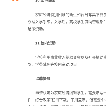
10.绿色通道
院校排行
家庭经济特别困难的新生如暂时筹集不齐学费
办理入学手续。入学后，高校学生资助管理部
高考作文
给予资助。
高考估分
11.校内资助
高考真题
学校利用事业收入提取资金以及社会捐助资
款、学费减免等校内资助项目。
温馨提醒
申请认定为家庭经济困难学生，需要填写一张
件—综合政策”栏目下载，不用盖章，但需要