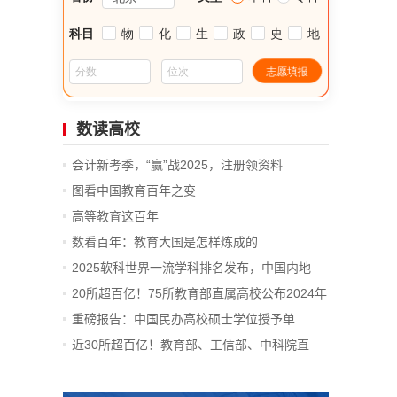
数读高校
会计新考季，“赢”战2025，注册领资料
图看中国教育百年之变
高等教育这百年
数看百年：教育大国是怎样炼成的
2025软科世界一流学科排名发布，中国内地
14...
20所超百亿！75所教育部直属高校公布2024年
决算
重磅报告：中国民办高校硕士学位授予单
位、...
近30所超百亿！教育部、工信部、中科院直
属...