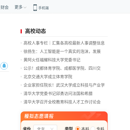
更多
财会
手机端
高校动态
高校人事专栏｜汇集各高校最新人事调整信息
徐扬生：人工智能是一个真实的泡沫，发展
前...
黄阿火任福耀科技大学党委书记
公示！成都体育学院、成都医学院、四川交
通...
北京交通大学成立体育学院
企业家担任院长！武汉大学成立科技与产业学
院
清华大学党委书记邱勇访问法国和希腊
清华大学召开全校教育科技人才工作讨论会
总...