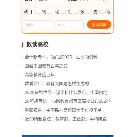
数读高校
会计新考季，“赢”战2025，注册领资料
图看中国教育百年之变
高等教育这百年
数看百年：教育大国是怎样炼成的
2025软科世界一流学科排名发布，中国内地
14...
20所超百亿！75所教育部直属高校公布2024年
决算
重磅报告：中国民办高校硕士学位授予单
位、...
近30所超百亿！教育部、工信部、中科院直
属...