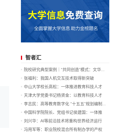
智者汇
院校研究典型案例｜“共同创造”模式：文华...
张福利：我国人机交互技术取得新突破
中山大学校长高松：一体推进教育科技人才
发...
天津大学党委书记杨贤金：以教育科技人才
一...
李志民：高等教育数字化 “十五五”规划编制...
中国科学院院长、党组书记侯建国：一体推
进...
刘兴华：AI等前沿技术将重构世界经济运行
底...
冯用军等：职业院校混合所有制办学的产权