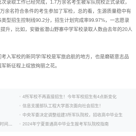
录取工作已经完成，1.7万余名考生被军队院校正式录取，
5万余名符合条件的考生参加了军检，总的看，生源质量稳中有
型招生控制线90.2分，招生计划完成率99.97%，一志愿录
续提升，比如，安徽省潜山野寨中学军校录取人数由去年的20人
入军校的新同学!军校是军旅启航的地方，也是磨砺意志品
强军新征程上绽放绚丽之花。
4所军校不再直接招生！今年军校招生有4点新变化
信息支援部队工程大学首次面向社会招生！
中央军委决定调整组建3所军队院校，招收高中毕业生
吉林：2024军队院校招收普通高中毕业生军检结论查询时间入口
2024年宁夏普通高中毕业生报考军队院校指南