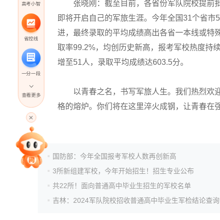
张晓刚：截至目前，各省份军队院校提前批次
高考小智
即将开启自己的军旅生涯。今年全国31个省市
进，最终录取的平均成绩高出各省一本线或特殊类
省控线
取率99.2%，均创历史新高，报考军校热度持
增至51人，录取平均成绩达603.5分。
一分一段
以青春之名，书写军旅人生。我们热烈欢迎考
查看更多
格的熔炉。你们将在这里淬火成钢，让青春在
高考直播
专家指导课
国防部：今年全国报考军校人数再创新高
3所新组建军校，今年开始招生！招生专业公布
院校排行
共22所！面向普通高中毕业生招生的军校名单
高考作文