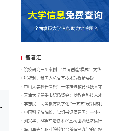
智者汇
院校研究典型案例｜“共同创造”模式：文华...
张福利：我国人机交互技术取得新突破
中山大学校长高松：一体推进教育科技人才
发...
天津大学党委书记杨贤金：以教育科技人才
一...
李志民：高等教育数字化 “十五五”规划编制...
通高中毕业生面试体检分数控制线及面试体检公告
中国科学院院长、党组书记侯建国：一体推
进...
刘兴华：AI等前沿技术将重构世界经济运行
底...
冯用军等：职业院校混合所有制办学的产权