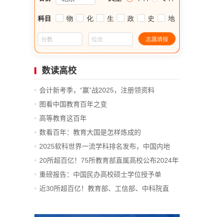
数读高校
会计新考季，“赢”战2025，注册领资料
图看中国教育百年之变
高等教育这百年
数看百年：教育大国是怎样炼成的
2025软科世界一流学科排名发布，中国内地
14...
20所超百亿！75所教育部直属高校公布2024年
决算
重磅报告：中国民办高校硕士学位授予单
位、...
近30所超百亿！教育部、工信部、中科院直
属...