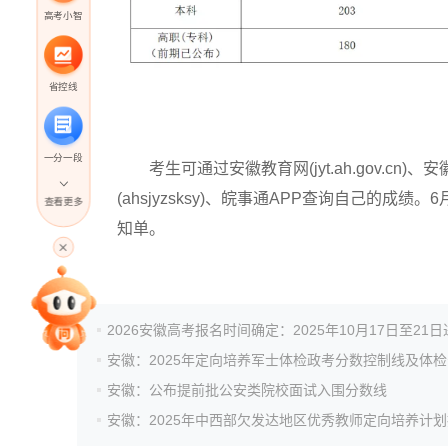
高考小智
省控线
一分一段
考生可通过安徽教育网(jyt.ah.gov.cn)、安
(ahsjyzsksy)、皖事通APP查询自己的
查看更多
知单。
高考直播
专家指导课
2026安徽高考报名时间确定：2025年10月17日至21
安徽：2025年定向培养军士体检政考分数控制线及体
院校排行
安徽：公布提前批公安类院校面试入围分数线
高考作文