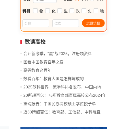
数读高校
会计新考季，“赢”战2025，注册领资料
图看中国教育百年之变
高等教育这百年
数看百年：教育大国是怎样炼成的
2025软科世界一流学科排名发布，中国内地
14...
20所超百亿！75所教育部直属高校公布2024年
决算
重磅报告：中国民办高校硕士学位授予单
位、...
近30所超百亿！教育部、工信部、中科院直
属...