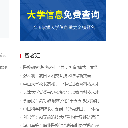
智者汇
或以
院校研究典型案例｜“共同创造”模式：文华...
如转载
张福利：我国人机交互技术取得新突破
中山大学校长高松：一体推进教育科技人才
发...
天津大学党委书记杨贤金：以教育科技人才
一...
李志民：高等教育数字化 “十五五”规划编制...
中国科学院院长、党组书记侯建国：一体推
进...
刘兴华：AI等前沿技术将重构世界经济运行
底...
冯用军等：职业院校混合所有制办学的产权