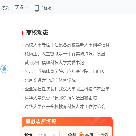
更多
财会
手机端
高校动态
高校人事专栏｜汇集各高校最新人事调整信息
徐扬生：人工智能是一个真实的泡沫，发展
前...
黄阿火任福耀科技大学党委书记
公示！成都体育学院、成都医学院、四川交
通...
北京交通大学成立体育学院
企业家担任院长！武汉大学成立科技与产业学
院
清华大学党委书记邱勇访问法国和希腊
清华大学召开全校教育科技人才工作讨论会
总...