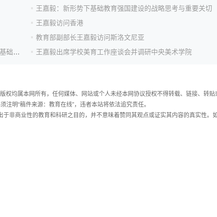
王嘉毅：新形势下基础教育强国建设的战略思考与重要关切
王嘉毅访问香港
教育部副部长王嘉毅访问斯洛文尼亚
教育部副部长王嘉毅：坚定教育自信 扎根中国大地办好基础教育
王嘉毅出席学校美育工作座谈会并调研中央美术学院
件，版权均属本网所有，任何媒体、网站或个人未经本网协议授权不得转载、链接、转贴
须注明“稿件来源：教育在线”，违者本站将依法追究责任。
载出于非商业性的教育和科研之目的，并不意味着赞同其观点或证实其内容的真实性。