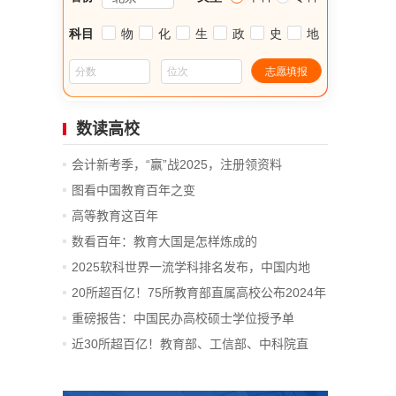
数读高校
会计新考季，“赢”战2025，注册领资料
图看中国教育百年之变
高等教育这百年
数看百年：教育大国是怎样炼成的
2025软科世界一流学科排名发布，中国内地
14...
20所超百亿！75所教育部直属高校公布2024年
决算
重磅报告：中国民办高校硕士学位授予单
位、...
近30所超百亿！教育部、工信部、中科院直
属...