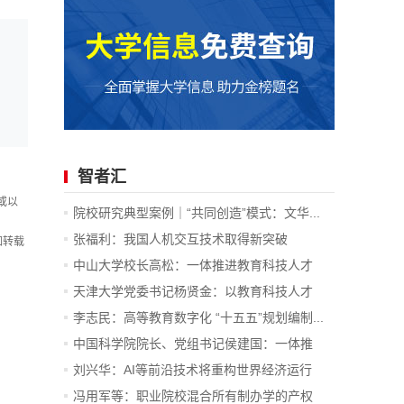
智者汇
或以
院校研究典型案例｜“共同创造”模式：文华...
张福利：我国人机交互技术取得新突破
如转载
中山大学校长高松：一体推进教育科技人才
发...
天津大学党委书记杨贤金：以教育科技人才
一...
李志民：高等教育数字化 “十五五”规划编制...
中国科学院院长、党组书记侯建国：一体推
进...
刘兴华：AI等前沿技术将重构世界经济运行
底...
冯用军等：职业院校混合所有制办学的产权