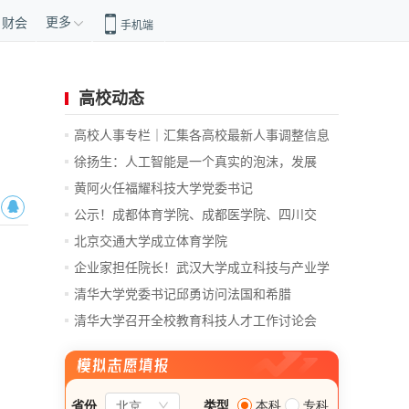
更多
财会
手机端
高校动态
高校人事专栏｜汇集各高校最新人事调整信息
徐扬生：人工智能是一个真实的泡沫，发展
前...
黄阿火任福耀科技大学党委书记
公示！成都体育学院、成都医学院、四川交
通...
北京交通大学成立体育学院
企业家担任院长！武汉大学成立科技与产业学
院
清华大学党委书记邱勇访问法国和希腊
清华大学召开全校教育科技人才工作讨论会
总...