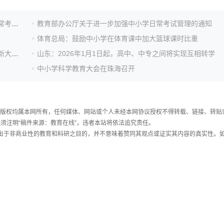
教育部基础教育司负责人就《关于进一步加强中小学日常考试管理的通知》答记者问
教育部办公厅关于进一步加强中小学日常考试管理的通知
体育总局：鼓励中小学在体育课中加大篮球课时比重
教育部白名单赛事！全国青少年心理成长知识与应用创新大赛正式启动
山东：2026年1月1日起，高中、中专之间将实现互相转学
中小学科学教育大会在珠海召开
件，版权均属本网所有，任何媒体、网站或个人未经本网协议授权不得转载、链接、转贴
须注明“稿件来源：教育在线”，违者本站将依法追究责任。
载出于非商业性的教育和科研之目的，并不意味着赞同其观点或证实其内容的真实性。