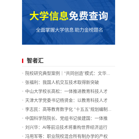
智者汇
院校研究典型案例｜“共同创造”模式：文华...
张福利：我国人机交互技术取得新突破
中山大学校长高松：一体推进教育科技人才
发...
天津大学党委书记杨贤金：以教育科技人才
一...
李志民：高等教育数字化 “十五五”规划编制...
中国科学院院长、党组书记侯建国：一体推
进...
刘兴华：AI等前沿技术将重构世界经济运行
底...
冯用军等：职业院校混合所有制办学的产权