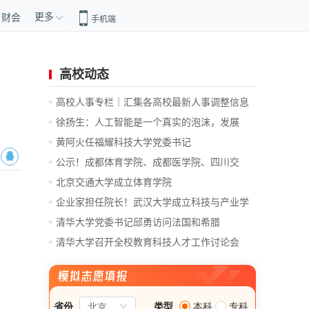
更多
财会
手机端
高校动态
高校人事专栏｜汇集各高校最新人事调整信息
徐扬生：人工智能是一个真实的泡沫，发展
前...
黄阿火任福耀科技大学党委书记
公示！成都体育学院、成都医学院、四川交
通...
北京交通大学成立体育学院
企业家担任院长！武汉大学成立科技与产业学
院
清华大学党委书记邱勇访问法国和希腊
清华大学召开全校教育科技人才工作讨论会
总...