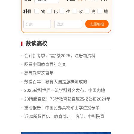
数读高校
会计新考季，“赢”战2025，注册领资料
图看中国教育百年之变
高等教育这百年
数看百年：教育大国是怎样炼成的
2025软科世界一流学科排名发布，中国内地
14...
20所超百亿！75所教育部直属高校公布2024年
决算
重磅报告：中国民办高校硕士学位授予单
位、...
近30所超百亿！教育部、工信部、中科院直
属...