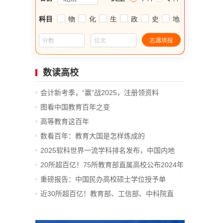
数读高校
会计新考季，“赢”战2025，注册领资料
图看中国教育百年之变
高等教育这百年
数看百年：教育大国是怎样炼成的
2025软科世界一流学科排名发布，中国内地
14...
20所超百亿！75所教育部直属高校公布2024年
决算
重磅报告：中国民办高校硕士学位授予单
位、...
近30所超百亿！教育部、工信部、中科院直
属...