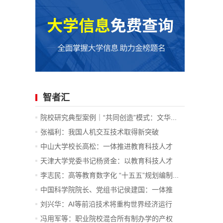
智者汇
院校研究典型案例｜“共同创造”模式：文华...
张福利：我国人机交互技术取得新突破
中山大学校长高松：一体推进教育科技人才
发...
天津大学党委书记杨贤金：以教育科技人才
一...
李志民：高等教育数字化 “十五五”规划编制...
中国科学院院长、党组书记侯建国：一体推
进...
刘兴华：AI等前沿技术将重构世界经济运行
底...
冯用军等：职业院校混合所有制办学的产权