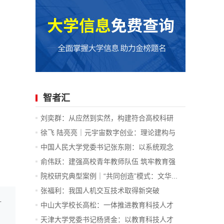
智者汇
刘奕群：从应然到实然，构建符合高校科研
规...
徐飞 陆亮亮｜元宇宙数字创业：理论建构与
模...
中国人民大学党委书记张东刚：以系统观念
推...
俞伟跃：建强高校青年教师队伍 筑牢教育强
国...
院校研究典型案例｜“共同创造”模式：文华...
张福利：我国人机交互技术取得新突破
信共筑数字教育新未来
中山大学校长高松：一体推进教育科技人才
发...
天津大学党委书记杨贤金：以教育科技人才