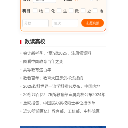
数读高校
会计新考季，“赢”战2025，注册领资料
图看中国教育百年之变
高等教育这百年
数看百年：教育大国是怎样炼成的
2025软科世界一流学科排名发布，中国内地
14...
20所超百亿！75所教育部直属高校公布2024年
决算
重磅报告：中国民办高校硕士学位授予单
位、...
近30所超百亿！教育部、工信部、中科院直
属...