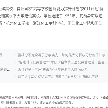
校、首批国家“高等学校创新能力提升计划”(2011计划)协
和高水平大学建设高校。学校始建于1953年，其前身可以追
经历了杭州化工学校、浙江化工专科学校、浙江化工学院和浙江
。
行
投档分不完全等于办学实力！如何最大化释放分数
“智能时代公共管理”学术研讨会暨第二届公共管理莫干山会议在浙江工业大学举办
人工智能助力海量蛋白质模型“拼图”与“质检”浙工大团队解锁蛋白质结构全链路
浙江省第十五届“挑战杯”竞赛在浙工大圆满落幕
浙工大 | 写信寄给高考后的孩子 "向日葵"上的暖心考场
件，版权均属本网所有，任何媒体、网站或个人未经本网协议授权不得转载、链接、转贴
须注明“稿件来源：教育在线”，违者本站将依法追究责任。