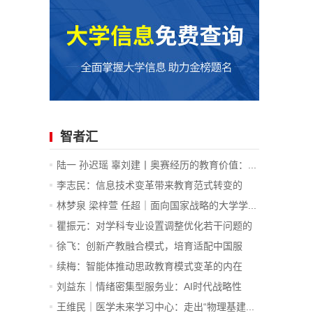
智者汇
陆一 孙迟瑶 辜刘建丨奥赛经历的教育价值：...
李志民：信息技术变革带来教育范式转变的
内...
林梦泉 梁梓萱 任超｜面向国家战略的大学学...
瞿振元：对学科专业设置调整优化若干问题的
认识
徐飞：创新产教融合模式，培育适配中国服
务...
续梅：智能体推动思政教育模式变革的内在
逻...
刘益东｜情绪密集型服务业：AI时代战略性
新...
王维民｜医学未来学习中心：走出“物理基建...