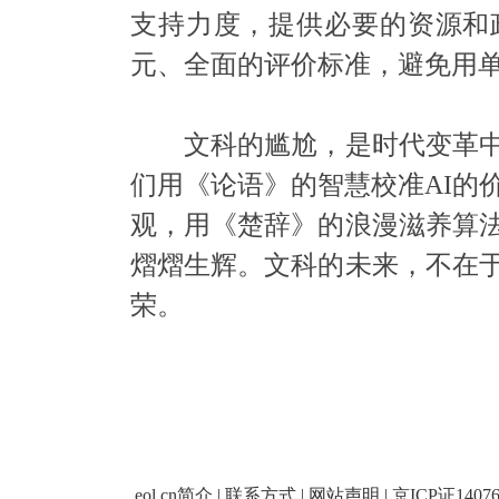
支持力度，提供必要的资源和
元、全面的评价标准，避免用单
文科的尴尬，是时代变革中
们用《论语》的智慧校准AI的
观，用《楚辞》的浪漫滋养算
熠熠生辉。文科的未来，不在
荣。
eol.cn简介
|
联系方式
|
网站声明
|
京ICP证1407